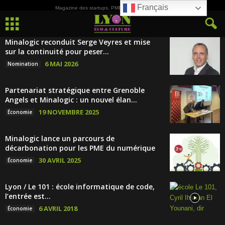
Français
Magazine des startups, PME, ETI et de la Culture
Minalogic reconduit Serge Veyres et mise
sur la continuité pour peser...
6 MAI 2026
Nomination
Partenariat stratégique entre Grenoble
Angels et Minalogic : un nouvel élan...
19 NOVEMBRE 2025
Économie
Minalogic lance un parcours de
décarbonation pour les PME du numérique
30 AVRIL 2025
Économie
Lyon / Le 101 : école informatique de code,
l’entrée est...
6 AVRIL 2018
Économie