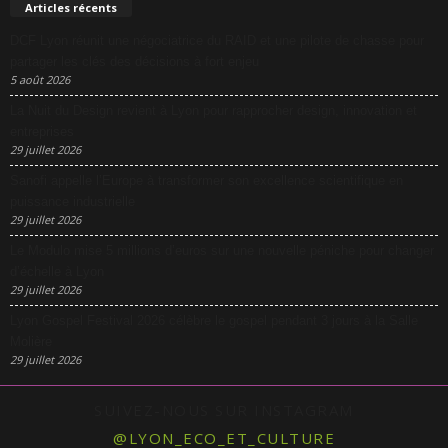
Articles récents
DCF Lyon réunit une négociatrice du RAID et une pilote de chasse pour
partager les clés des décisions à fort enjeu
5 août 2026
La Nuit du Design revient à Lyon pour rapprocher design, innovation et
entreprises
29 juillet 2026
Sanofi appelle l’Europe à transformer son excellence scientifique en
puissance industrielle
29 juillet 2026
Le Modulo mise 5 millions d’euros sur une nouvelle péniche pour changer
d’échelle à Lyon
29 juillet 2026
Lyon Gospel Festival 2026 célèbre le gospel pendant 3 jours à la Salle
Molière
29 juillet 2026
SUIVEZ-NOUS SUR INSTAGRAM
@LYON_ECO_ET_CULTURE