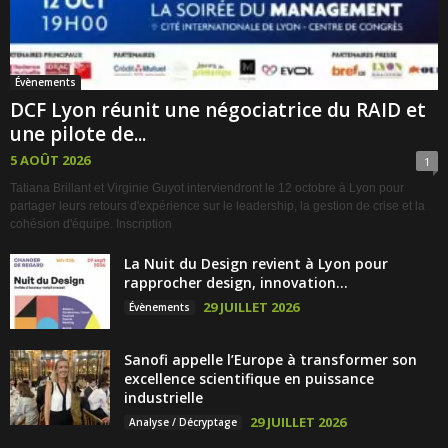
Évènements
DCF Lyon réunit une négociatrice du RAID et
une pilote de...
5 AOÛT 2026
1
Tatiana Brillant et Virginie Guyot interviendront le 12 octobre à Lyon pour
partager leurs retours d'expérience sur le leadership, la gestion de crise et la
cohésion d'équipe. Inscription
La Nuit du Design revient à Lyon pour
rapprocher design, innovation...
29 JUILLET 2026
Évènements
Sanofi appelle l’Europe à transformer son
excellence scientifique en puissance
industrielle
29 JUILLET 2026
Analyse / Décryptage