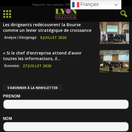
Français
Magazine des startups, PME, ETI et de la Culture
Les dirigeants redécouvrent la Bourse
comme un levier stratégique de croissance
8 JUILLET 2026
Analyse / Décryptage
« Si le chef d’entreprise attend d’avoir
toutes les informations, il...
27 JUILLET 2026
Économie
S’ABONNER À LA NEWSLETTER
PRENOM
NOM