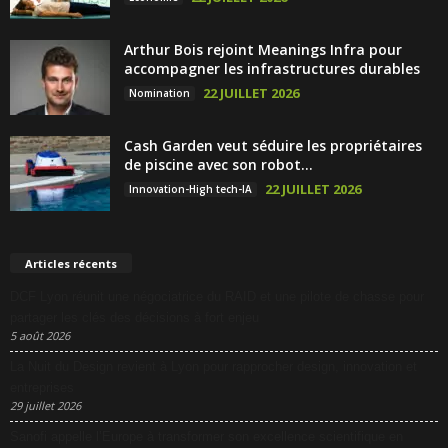
Arthur Bois rejoint Meanings Infra pour
accompagner les infrastructures durables
22 JUILLET 2026
Nomination
Cash Garden veut séduire les propriétaires
de piscine avec son robot...
22 JUILLET 2026
Innovation-High tech-IA
Articles récents
DCF Lyon réunit une négociatrice du RAID et une pilote de chasse pour
partager les clés des décisions à fort enjeu
5 août 2026
La Nuit du Design revient à Lyon pour rapprocher design, innovation et
entreprises
29 juillet 2026
Sanofi appelle l’Europe à transformer son excellence scientifique en