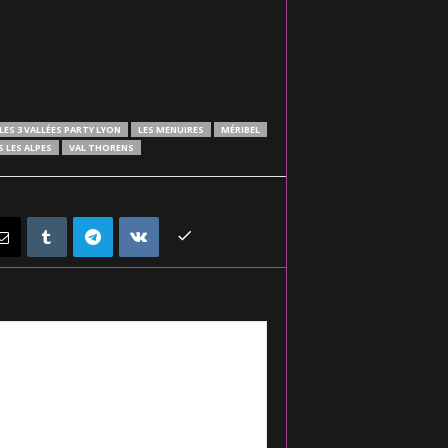
LES 3 VALLÉES PARTY LYON
LES MENUIRES
MÉRIBEL
 LES ALPES
VAL THORENS