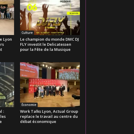
Culture
de Lyon
Le champion du monde DMC DJ
rs
FLY investit le Delicatessen
t
pour la Fête de la Musique
Économie
l :
Work Talks Lyon, Actual Group
les
replace le travail au centre du
e
débat économique