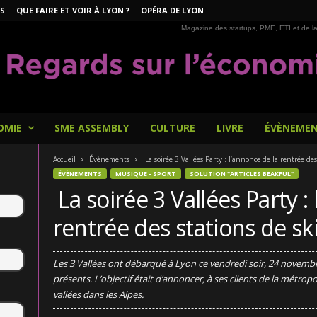
S
QUE FAIRE ET VOIR À LYON ?
OPÉRA DE LYON
Magazine des startups, PME, ETI et de la
OMIE
SME ASSEMBLY
CULTURE
LIVRE
ÉVÈNEME
Accueil
Évènements
La soirée 3 Vallées Party : l’annonce de la rentrée des 
ÉVÈNEMENTS
MUSIQUE - SPORT
SOLUTION "ARTICLES BEAKFUL"
La soirée 3 Vallées Party :
rentrée des stations de sk
Les 3 Vallées ont débarqué à Lyon ce vendredi soir, 24 novembre
présents. L’objectif était d’annoncer, à ses clients de la métropo
vallées dans les Alpes.