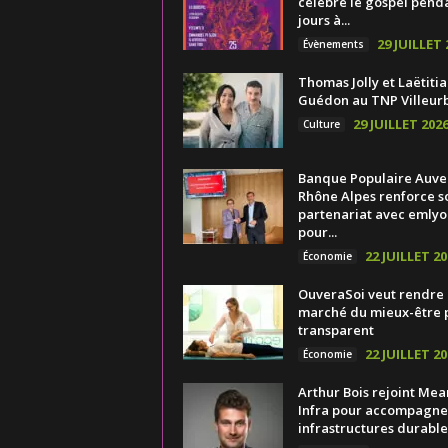
célèbre le gospel pend
jours à...
29 JUILLET 
Évènements
Thomas Jolly et Laëtitia
Guédon au TNP Villeur
29 JUILLET 202
Culture
Banque Populaire Auv
Rhône Alpes renforce s
partenariat avec emlyo
pour...
22 JUILLET 20
Économie
OuveraSoi veut rendre 
marché du mieux-être 
transparent
22 JUILLET 20
Économie
Arthur Bois rejoint Mea
Infra pour accompagner
infrastructures durable