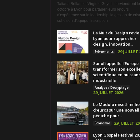
Tatiana Brillant et Virginie Guyot interviendront l
octobre à Lyon pour partager leurs retours
d'expérience sur le leadership, la gestion de crise
cohésion d'équipe. Inscription
La Nuit du Design revie
Lyon pour rapprocher
design, innovation...
29 JUILLET 
Évènements
Sanofi appelle l’Europe
transformer son excell
scientifique en puissan
industrielle
Analyse / Décryptage
29 JUILLET 2026
Le Modulo mise 5 millio
d’euros sur une nouvell
péniche pour...
29 JUILLET 20
Économie
Lyon Gospel Festival 20