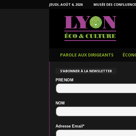
JEUDI, AOÛT 6, 2026
MUSÉE DES CONFLUENCE
L
y
o
n
É
c
o
PAROLE AUX DIRIGEANTS
ÉCON
e
t
S’ABONNER À LA NEWSLETTER
C
u
PRENOM
l
t
u
NOM
r
e
Adresse Email*