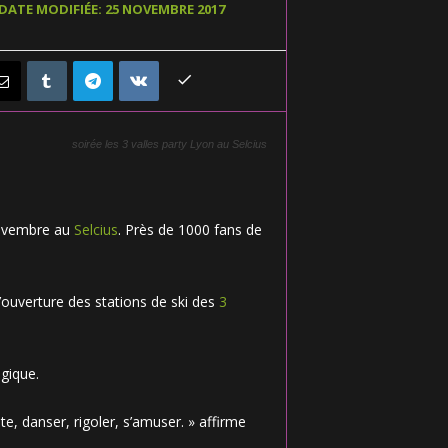
DATE MODIFIÉE: 25 NOVEMBRE 2017
soirée les 3 valles party Lyon au Selcius
novembre au
Selcius
. Près de 1000 fans de
 l’ouverture des stations de ski des
3
gique.
te, danser, rigoler, s’amuser. » affirme