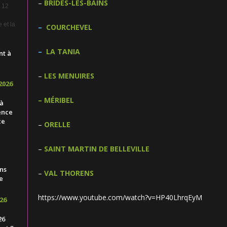
–
BRIDES-LES-BAINS
e 12
 et la
–
COURCHEVEL
–
LA TANIA
nt à
–
LES MENUIRES
2026
–
MÉRIBEL
 à
ence
ce
–
ORELLE
–
SAINT MARTIN DE BELLEVILLE
ns
–
VAL THORENS
e
https://www.youtube.com/watch?v=HP40LhrqEyM
26
26