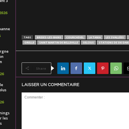
ant 3
2026
banne
6
TAGS
BRIDES-LES-BAINS
COURCHEVEL
LA TANIA
LES 3 VALLÉES
ORELLE
SAINT MARTIN DE BELLEVILLE
SELCIUS
STATIONS DE SKI DANS
ergne
on
n
Share
26
le
LAISSER UN COMMENTAIRE
plus
26
nings
 les
s