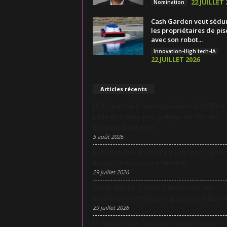
22 JUILLET 
Nomination
Cash Garden veut sédu
les propriétaires de pis
avec son robot...
Innovation-High tech-IA
22 JUILLET 2026
Articles récents
DCF Lyon réunit une négociatrice du RAID et
pilote de chasse pour partager les clés des
décisions à fort enjeu
5 août 2026
La Nuit du Design revient à Lyon pour rapproc
design, innovation et entreprises
29 juillet 2026
Sanofi appelle l’Europe à transformer son
excellence scientifique en puissance industrie
29 juillet 2026
Le Modulo mise 5 millions d’euros sur une no