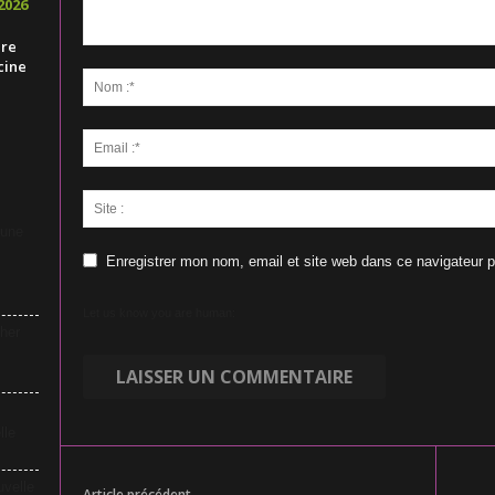
2026
ire
cine
 une
Enregistrer mon nom, email et site web dans ce navigateur p
Let us know you are human:
her
lle
uvelle
Article précédent