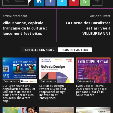
Share
Article précédent
Article suivant
Villeurbanne, capitale
La Borne des Buralistes
française de la culture :
est arrivée à
lancement festivités
VILLEURBANNE
ARTICLES CONNEXES
PLUS DE L'AUTEUR
Évènements
Évènements
Évènements
DCF Lyon réunit une
La Nuit du Design
Lyon Gospel Festival
négociatrice du RAID et
revient à Lyon pour
2026 célèbre le gospel
une pilote de chasse
rapprocher design,
pendant 3 jours à la
pour partager les clés
innovation et
Salle Molière
des décisions à fort
entreprises
enjeu