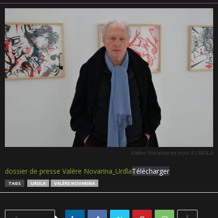
Valère Novarina en expo à URDLA
dossier de presse Valère Novarina_Urdla
Télécharger
TAGS
URDLA
VALÈRE NOVARINA