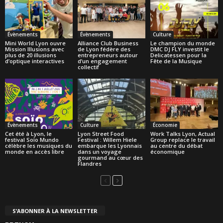
Évènements
Évènements
Culture
Mini World Lyon ouvre
Alliance Club Business
Le champion du monde
Mission Illusions avec
de Lyon fédère des
DMC DJ FLY investit le
plus de 20 illusions
entrepreneurs autour
Delicatessen pour la
d’optique interactives
d’un engagement
Fête de la Musique
collectif
Évènements
Culture
Économie
Cet été à Lyon, le
Lyon Street Food
Work Talks Lyon, Actual
festival Soïo Mundo
Festival : Willem Hiele
Group replace le travail
célèbre les musiques du
embarque les Lyonnais
au centre du débat
monde en accès libre
dans un voyage
économique
gourmand au cœur des
Flandres
S’ABONNER À LA NEWSLETTER