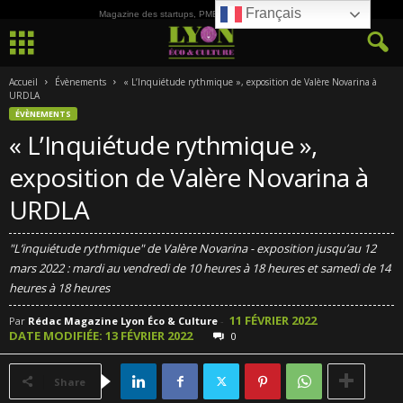
Français
Magazine des startups, PME, ETI et de la Culture
Accueil
Évènements
« L’Inquiétude rythmique », exposition de Valère Novarina à
URDLA
ÉVÈNEMENTS
« L’Inquiétude rythmique »,
exposition de Valère Novarina à
URDLA
"L’inquiétude rythmique" de Valère Novarina - exposition jusqu’au 12
mars 2022 : mardi au vendredi de 10 heures à 18 heures et samedi de 14
heures à 18 heures
11 FÉVRIER 2022
Par
Rédac Magazine Lyon Éco & Culture
-
DATE MODIFIÉE: 13 FÉVRIER 2022
0
Share