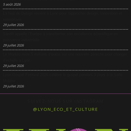
5 août 2026
La Nuit du Design revient à Lyon pour rapprocher design, innovation et
entreprises
29 juillet 2026
Sanofi appelle l’Europe à transformer son excellence scientifique en
puissance industrielle
29 juillet 2026
Le Modulo mise 5 millions d’euros sur une nouvelle péniche pour changer
d’échelle à Lyon
29 juillet 2026
Lyon Gospel Festival 2026 célèbre le gospel pendant 3 jours à la Salle
Molière
29 juillet 2026
SUIVEZ-NOUS SUR INSTAGRAM
@LYON_ECO_ET_CULTURE