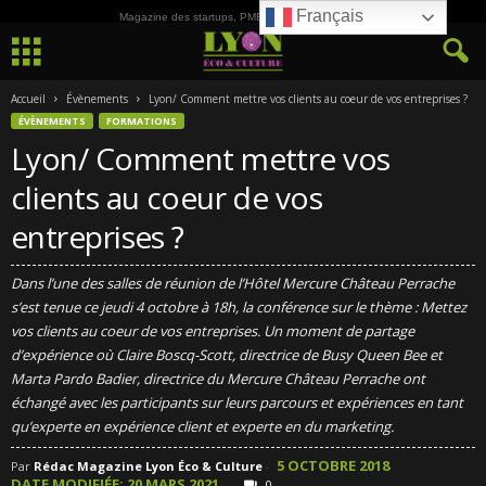
Français
Magazine des startups, PME, ETI et de la Culture
Accueil
Évènements
Lyon/ Comment mettre vos clients au coeur de vos entreprises ?
ÉVÈNEMENTS
FORMATIONS
Lyon/ Comment mettre vos
clients au coeur de vos
entreprises ?
Dans l’une des salles de réunion de l’Hôtel Mercure Château Perrache
s’est tenue ce jeudi 4 octobre à 18h, la conférence sur le thème : Mettez
vos clients au coeur de vos entreprises. Un moment de partage
d’expérience où Claire Boscq-Scott, directrice de Busy Queen Bee et
Marta Pardo Badier, directrice du Mercure Château Perrache ont
échangé avec les participants sur leurs parcours et expériences en tant
qu’experte en expérience client et experte en du marketing.
5 OCTOBRE 2018
Par
Rédac Magazine Lyon Éco & Culture
-
DATE MODIFIÉE: 20 MARS 2021
0