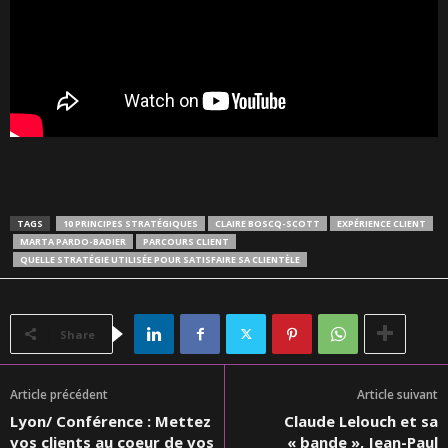
TAGS
10 PRINCIPES STRATÉGIQUES
CLAIRE BOSCQ-SCOTT
EXPÉRIENCE CLIENT
MARTA PARDO-BADIER
PARCOURS CLIENT
QUELLE STRATÉGIE UTILISÉE POUR SATISFAIRE SA CLIENTÈLE
Share
Article précédent
Article suivant
Lyon/ Conférence : Mettez
Claude Lelouch et sa
vos clients au coeur de vos
« bande », Jean-Paul