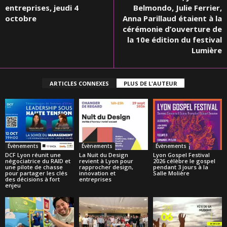
entreprises, jeudi 4
Belmondo, Julie Ferrier,
octobre
Anna Parillaud étaient à la
cérémonie d’ouverture de
la 10e édition du festival
Lumière
ARTICLES CONNEXES
PLUS DE L'AUTEUR
Évènements
Évènements
Évènements
DCF Lyon réunit une
La Nuit du Design
Lyon Gospel Festival
négociatrice du RAID et
revient à Lyon pour
2026 célèbre le gospel
une pilote de chasse
rapprocher design,
pendant 3 jours à la
pour partager les clés
innovation et
Salle Molière
des décisions à fort
entreprises
enjeu