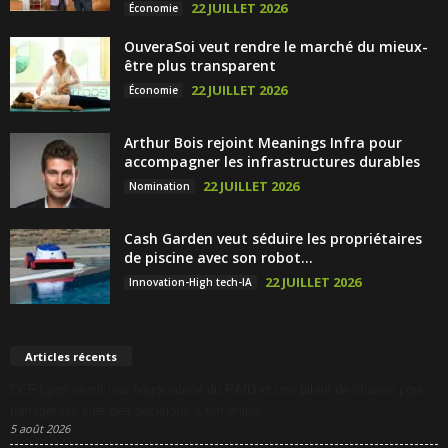
22 JUILLET 2026
Économie
OuveraSoi veut rendre le marché du mieux-
être plus transparent
22 JUILLET 2026
Économie
Arthur Bois rejoint Meanings Infra pour
accompagner les infrastructures durables
22 JUILLET 2026
Nomination
Cash Garden veut séduire les propriétaires
de piscine avec son robot...
22 JUILLET 2026
Innovation-High tech-IA
Articles récents
DCF Lyon réunit une négociatrice du RAID et une pilote de chasse pour
partager les clés des décisions à fort enjeu
5 août 2026