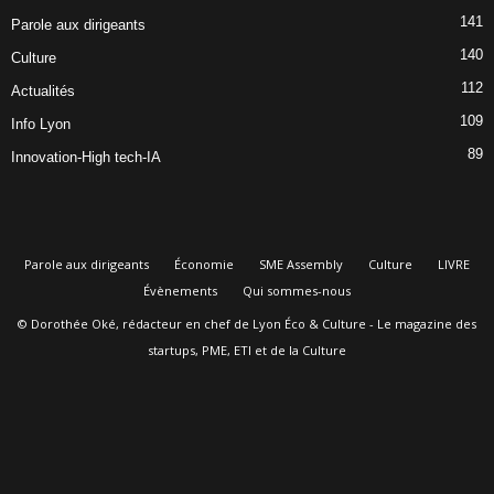
141
Parole aux dirigeants
140
Culture
112
Actualités
109
Info Lyon
89
Innovation-High tech-IA
Parole aux dirigeants
Économie
SME Assembly
Culture
LIVRE
Évènements
Qui sommes-nous
© Dorothée Oké, rédacteur en chef de Lyon Éco & Culture - Le magazine des
startups, PME, ETI et de la Culture