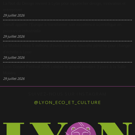
La Nuit du Design revient à Lyon pour rapprocher design, innovation et
entreprises
29 juillet 2026
Sanofi appelle l’Europe à transformer son excellence scientifique en
puissance industrielle
29 juillet 2026
Le Modulo mise 5 millions d’euros sur une nouvelle péniche pour changer
d’échelle à Lyon
29 juillet 2026
Lyon Gospel Festival 2026 célèbre le gospel pendant 3 jours à la Salle
Molière
29 juillet 2026
SUIVEZ-NOUS SUR INSTAGRAM
@LYON_ECO_ET_CULTURE