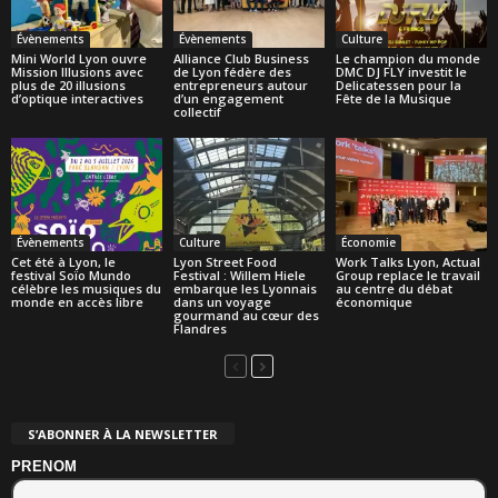
Évènements
Évènements
Culture
Mini World Lyon ouvre
Alliance Club Business
Le champion du monde
Mission Illusions avec
de Lyon fédère des
DMC DJ FLY investit le
plus de 20 illusions
entrepreneurs autour
Delicatessen pour la
d’optique interactives
d’un engagement
Fête de la Musique
collectif
Évènements
Culture
Économie
Cet été à Lyon, le
Lyon Street Food
Work Talks Lyon, Actual
festival Soïo Mundo
Festival : Willem Hiele
Group replace le travail
célèbre les musiques du
embarque les Lyonnais
au centre du débat
monde en accès libre
dans un voyage
économique
gourmand au cœur des
Flandres
S’ABONNER À LA NEWSLETTER
PRENOM