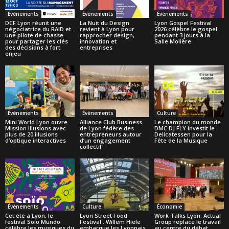
Évènements
Évènements
Évènements
DCF Lyon réunit une
La Nuit du Design
Lyon Gospel Festival
négociatrice du RAID et
revient à Lyon pour
2026 célèbre le gospel
une pilote de chasse
rapprocher design,
pendant 3 jours à la
pour partager les clés
innovation et
Salle Molière
des décisions à fort
entreprises
enjeu
Évènements
Évènements
Culture
Mini World Lyon ouvre
Alliance Club Business
Le champion du monde
Mission Illusions avec
de Lyon fédère des
DMC DJ FLY investit le
plus de 20 illusions
entrepreneurs autour
Delicatessen pour la
d’optique interactives
d’un engagement
Fête de la Musique
collectif
Évènements
Culture
Économie
Cet été à Lyon, le
Lyon Street Food
Work Talks Lyon, Actual
festival Soïo Mundo
Festival : Willem Hiele
Group replace le travail
célèbre les musiques du
embarque les Lyonnais
au centre du débat