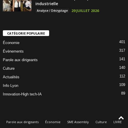
industrielle
29 JUILLET 2026
Analyse / Décryptage
CATÉGORIE POPULAIRE
401
Économie
317
Évènements
141
Parole aux dirigeants
140
Culture
112
Actualités
109
Info Lyon
89
Innovation-High tech-IA
Parole aux dirigeants
Économie
SME Assembly
Culture
LIVRE