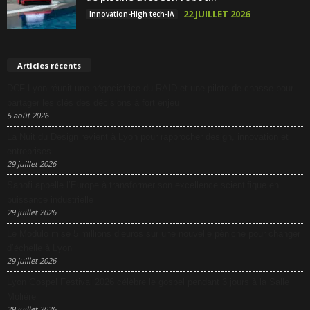
22 JUILLET 2026
Innovation-High tech-IA
Articles récents
DCF Lyon réunit une négociatrice du RAID et une pilote de chasse pour
partager les clés des décisions à fort enjeu
5 août 2026
La Nuit du Design revient à Lyon pour rapprocher design, innovation et
entreprises
29 juillet 2026
Sanofi appelle l’Europe à transformer son excellence scientifique en
puissance industrielle
29 juillet 2026
Le Modulo mise 5 millions d’euros sur une nouvelle péniche pour changer
d’échelle à Lyon
29 juillet 2026
Lyon Gospel Festival 2026 célèbre le gospel pendant 3 jours à la Salle
Molière
29 juillet 2026