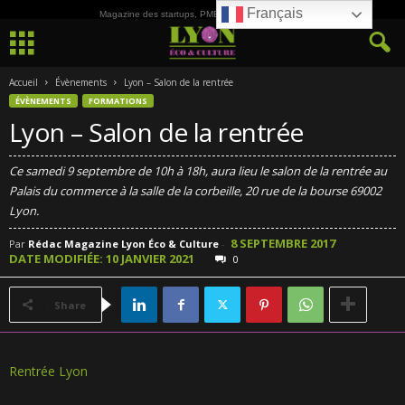
Français
Magazine des startups, PME, ETI et de la Culture
Accueil
Évènements
Lyon – Salon de la rentrée
ÉVÈNEMENTS
FORMATIONS
Lyon – Salon de la rentrée
Ce samedi 9 septembre de 10h à 18h, aura lieu le salon de la rentrée au
Palais du commerce à la salle de la corbeille, 20 rue de la bourse 69002
Lyon.
8 SEPTEMBRE 2017
Par
Rédac Magazine Lyon Éco & Culture
-
DATE MODIFIÉE: 10 JANVIER 2021
0
Share
Rentrée Lyon