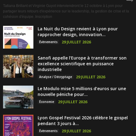
Tatiana Brillant et Virginie Guyot interviendront le 12 octobre à Lyon pour
partager leurs retours d'expérience sur le leadership, la gestion de crise et la
cohésion d'équipe. Inscription
La Nuit du Design revient à Lyon pour
rapprocher design, innovation...
29 JUILLET 2026
Évènements
Sanofi appelle l’Europe à transformer son
excellence scientifique en puissance
industrielle
29 JUILLET 2026
Analyse / Décryptage
Le Modulo mise 5 millions d’euros sur une
nouvelle péniche pour...
29 JUILLET 2026
Économie
Lyon Gospel Festival 2026 célèbre le gospel
pendant 3 jours à...
29 JUILLET 2026
Évènements