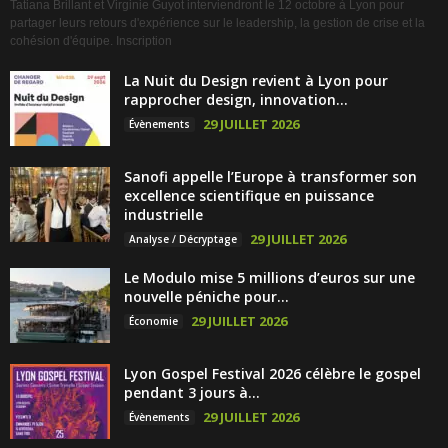
Tatiana Brillant et Virginie Guyot interviendront le 12 octobre à Lyon pour
partager leurs retours d'expérience sur le leadership, la gestion de crise et la
cohésion d'équipe. Inscription
La Nuit du Design revient à Lyon pour
rapprocher design, innovation...
29 JUILLET 2026
Évènements
Sanofi appelle l’Europe à transformer son
excellence scientifique en puissance
industrielle
29 JUILLET 2026
Analyse / Décryptage
Le Modulo mise 5 millions d’euros sur une
nouvelle péniche pour...
29 JUILLET 2026
Économie
Lyon Gospel Festival 2026 célèbre le gospel
pendant 3 jours à...
29 JUILLET 2026
Évènements