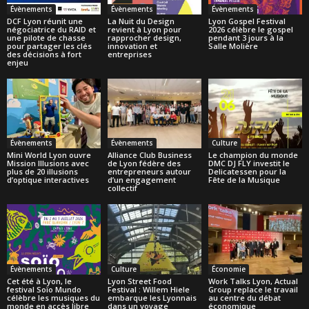
Évènements
Évènements
Évènements
DCF Lyon réunit une
La Nuit du Design
Lyon Gospel Festival
négociatrice du RAID et
revient à Lyon pour
2026 célèbre le gospel
une pilote de chasse
rapprocher design,
pendant 3 jours à la
pour partager les clés
innovation et
Salle Molière
des décisions à fort
entreprises
enjeu
Évènements
Évènements
Culture
Mini World Lyon ouvre
Alliance Club Business
Le champion du monde
Mission Illusions avec
de Lyon fédère des
DMC DJ FLY investit le
plus de 20 illusions
entrepreneurs autour
Delicatessen pour la
d’optique interactives
d’un engagement
Fête de la Musique
collectif
Évènements
Culture
Économie
Cet été à Lyon, le
Lyon Street Food
Work Talks Lyon, Actual
festival Soïo Mundo
Festival : Willem Hiele
Group replace le travail
célèbre les musiques du
embarque les Lyonnais
au centre du débat
monde en accès libre
dans un voyage
économique