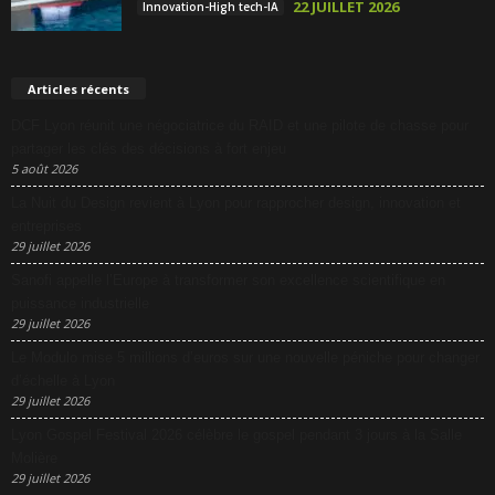
22 JUILLET 2026
Innovation-High tech-IA
Articles récents
DCF Lyon réunit une négociatrice du RAID et une pilote de chasse pour
partager les clés des décisions à fort enjeu
5 août 2026
La Nuit du Design revient à Lyon pour rapprocher design, innovation et
entreprises
29 juillet 2026
Sanofi appelle l’Europe à transformer son excellence scientifique en
puissance industrielle
29 juillet 2026
Le Modulo mise 5 millions d’euros sur une nouvelle péniche pour changer
d’échelle à Lyon
29 juillet 2026
Lyon Gospel Festival 2026 célèbre le gospel pendant 3 jours à la Salle
Molière
29 juillet 2026