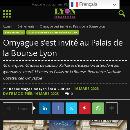
Français
Magazine des startups, PME, ETI et de la Culture
Accueil
Évènements
Omyague s’est invité au Palais de la Bourse Lyon
ÉVÈNEMENTS
GLOSSAIRE DE LA COMMUNICATION
Omyague s’est invité au Palais de
la Bourse Lyon
40 marques, 40 idées de cadeau d’affaires d’exception attendent les
lyonnais ce mardi 15 mars au Palais de la Bourse. Rencontre Nathalie
Cozette, ceo Omyague
16 MARS 2023
Par
Rédac Magazine Lyon Éco & Culture
-
DATE MODIFIÉE: 16 MARS 2023
0
Share