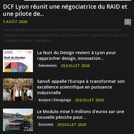
DCF Lyon réunit une négociatrice du RAID et
une pilote de...
5 AOÛT 2026
1
Tatiana Brillant et Virginie Guyot interviendront le 12 octobre à Lyon pour
partager leurs retours d'expérience sur le leadership, la gestion de crise et la
cohésion d'équipe. Inscription
La Nuit du Design revient à Lyon pour
rapprocher design, innovation...
29 JUILLET 2026
Évènements
Sanofi appelle l’Europe à transformer son
excellence scientifique en puissance
industrielle
29 JUILLET 2026
Analyse / Décryptage
Le Modulo mise 5 millions d’euros sur une
nouvelle péniche pour...
29 JUILLET 2026
Économie