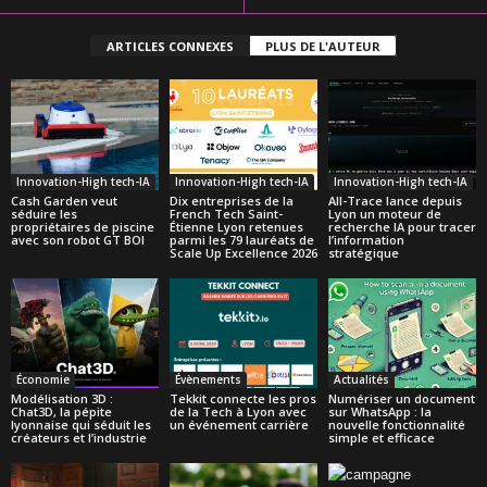
ARTICLES CONNEXES
PLUS DE L'AUTEUR
Innovation-High tech-IA
Innovation-High tech-IA
Innovation-High tech-IA
Cash Garden veut
Dix entreprises de la
All-Trace lance depuis
séduire les
French Tech Saint-
Lyon un moteur de
propriétaires de piscine
Étienne Lyon retenues
recherche IA pour tracer
avec son robot GT BOI
parmi les 79 lauréats de
l’information
Scale Up Excellence 2026
stratégique
Économie
Évènements
Actualités
Modélisation 3D :
Tekkit connecte les pros
Numériser un document
Chat3D, la pépite
de la Tech à Lyon avec
sur WhatsApp : la
lyonnaise qui séduit les
un événement carrière
nouvelle fonctionnalité
créateurs et l’industrie
simple et efficace