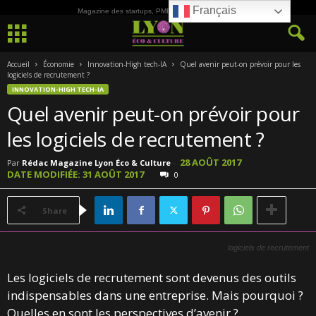
Français
Magazine des startups, PME, ETI et de la Culture
Accueil
Économie
Innovation-High tech-IA
Quel avenir peut-on prévoir pour les
logiciels de recrutement ?
INNOVATION-HIGH TECH-IA
Quel avenir peut-on prévoir pour
les logiciels de recrutement ?
28 AOÛT 2017
Par
Rédac Magazine Lyon Éco & Culture
-
DATE MODIFIÉE: 31 AOÛT 2017
0
Share
logiciels de recrutement
Les logiciels de recrutement sont devenus des outils
indispensables dans une entreprise. Mais pourquoi ?
Quelles en sont les perspectives d’avenir ?