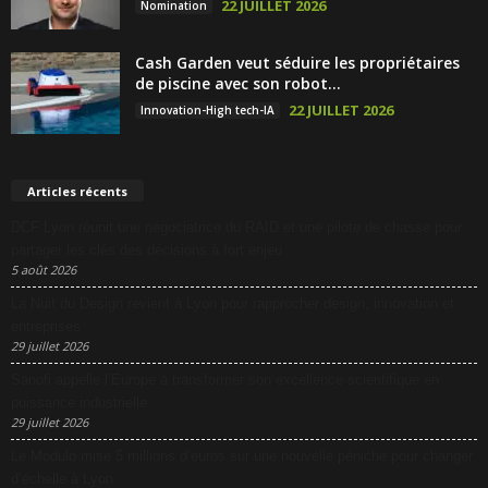
22 JUILLET 2026
Nomination
Cash Garden veut séduire les propriétaires
de piscine avec son robot...
22 JUILLET 2026
Innovation-High tech-IA
Articles récents
DCF Lyon réunit une négociatrice du RAID et une pilote de chasse pour
partager les clés des décisions à fort enjeu
5 août 2026
La Nuit du Design revient à Lyon pour rapprocher design, innovation et
entreprises
29 juillet 2026
Sanofi appelle l’Europe à transformer son excellence scientifique en
puissance industrielle
29 juillet 2026
Le Modulo mise 5 millions d’euros sur une nouvelle péniche pour changer
d’échelle à Lyon