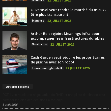
22 JUILLET 2026
Économie
OuveraSoi veut rendre le marché du mieux-
être plus transparent
22 JUILLET 2026
Économie
Arthur Bois rejoint Meanings Infra pour
accompagner les infrastructures durables
22 JUILLET 2026
Nomination
Cash Garden veut séduire les propriétaires
de piscine avec son robot...
22 JUILLET 2026
Innovation-High tech-IA
Articles récents
DCF Lyon réunit une négociatrice du RAID et une pilote de chasse pour
partager les clés des décisions à fort enjeu
5 août 2026