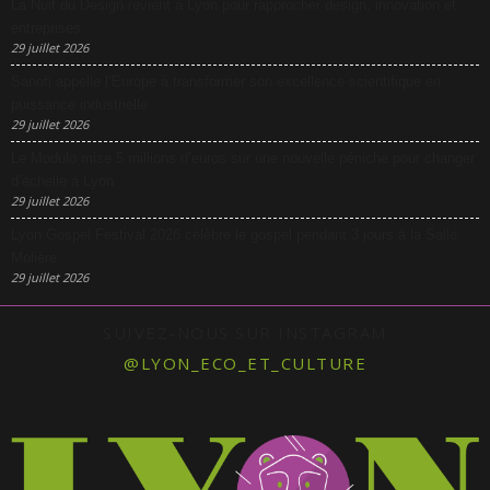
La Nuit du Design revient à Lyon pour rapprocher design, innovation et
entreprises
29 juillet 2026
Sanofi appelle l’Europe à transformer son excellence scientifique en
puissance industrielle
29 juillet 2026
Le Modulo mise 5 millions d’euros sur une nouvelle péniche pour changer
d’échelle à Lyon
29 juillet 2026
Lyon Gospel Festival 2026 célèbre le gospel pendant 3 jours à la Salle
Molière
29 juillet 2026
SUIVEZ-NOUS SUR INSTAGRAM
@LYON_ECO_ET_CULTURE