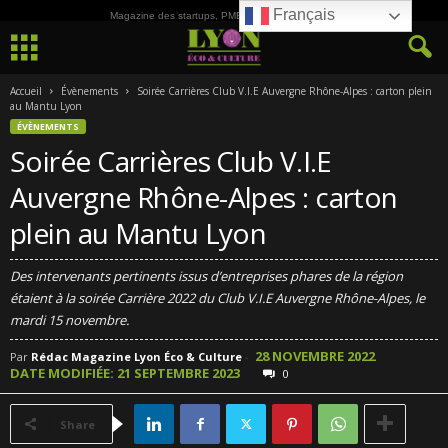
Français
Magazine des startups, PME, ETI et de la Culture
Accueil
Évènements
Soirée Carrières Club V.I.E Auvergne Rhône-Alpes : carton plein
au Mantu Lyon
ÉVÈNEMENTS
Soirée Carrières Club V.I.E
Auvergne Rhône-Alpes : carton
plein au Mantu Lyon
Des intervenants pertinents issus d’entreprises phares de la région
étaient à la soirée Carrière 2022 du Club V.I.E Auvergne Rhône-Alpes, le
mardi 15 novembre.
28 NOVEMBRE 2022
Par
Rédac Magazine Lyon Éco & Culture
-
DATE MODIFIÉE: 21 SEPTEMBRE 2023
0
Share