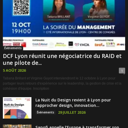
Évènements
DCF Lyon réunit une négociatrice du RAID et
une pilote de...
5 AOÛT 2026
1
Tatiana Brillant et Virginie Guyot interviendront le 12 octobre à Lyon pour
partager leurs retours d'expérience sur le leadership, la gestion de crise et la
cohésion d'équipe. Inscription
La Nuit du Design revient à Lyon pour
rapprocher design, innovation...
29 JUILLET 2026
Évènements
Sanofi appelle l’Europe à transformer son