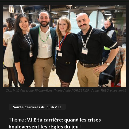
Club V.I.E Auvergne Rhône-Alpes (Marie Aude FORESTIER, Arthur RIGO et les amis)
Soirée Carrières du Club V.I.E
Thème :
V.I.E ta carrière: quand les crises
bouleversent les règles du jeu
!