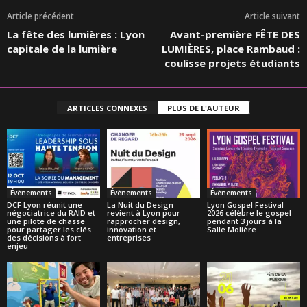
Article précédent
Article suivant
La fête des lumières : Lyon
Avant-première FÊTE DES
capitale de la lumière
LUMIÈRES, place Rambaud :
coulisse projets étudiants
ARTICLES CONNEXES
PLUS DE L'AUTEUR
Évènements
Évènements
Évènements
DCF Lyon réunit une
La Nuit du Design
Lyon Gospel Festival
négociatrice du RAID et
revient à Lyon pour
2026 célèbre le gospel
une pilote de chasse
rapprocher design,
pendant 3 jours à la
pour partager les clés
innovation et
Salle Molière
des décisions à fort
entreprises
enjeu