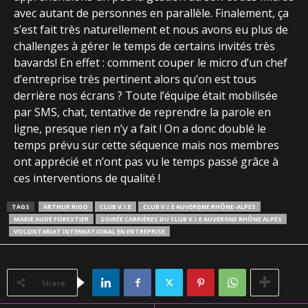
avec autant de personnes en parallèle. Finalement, ça
s’est fait très naturellement et nous avons eu plus de
challenges à gérer le temps de certains invités très
bavards! En effet : comment couper le micro d’un chef
d’entreprise très pertinent alors qu’on est tous
derrière nos écrans ? Toute l’équipe était mobilisée
par SMS, chat, tentative de reprendre la parole en
ligne, presque rien n’y a fait ! On a donc doublé le
temps prévu sur cette séquence mais nos membres
ont apprécié et n’ont pas vu le temps passé grâce à
ces interventions de qualité !
TAGS
ARTHUR RIGO
CLUB V.I.E
CLUB V.I.E AUVERGNE RHÔNE-ALPES
MARIE AUDE FORESTIER
SOIRÉE CARRIÈRES DU CLUB V.I.E AUVERGNE RHÔNE ALPES
VOLONTARIAT INTERNATIONAL EN ENTREPRISE
Share