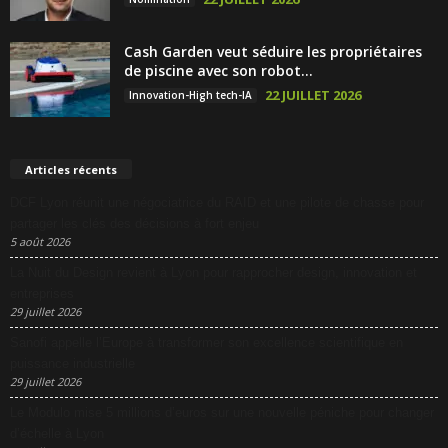
Cash Garden veut séduire les propriétaires
de piscine avec son robot...
22 JUILLET 2026
Innovation-High tech-IA
Articles récents
DCF Lyon réunit une négociatrice du RAID et une pilote de chasse pour
partager les clés des décisions à fort enjeu
5 août 2026
La Nuit du Design revient à Lyon pour rapprocher design, innovation et
entreprises
29 juillet 2026
Sanofi appelle l’Europe à transformer son excellence scientifique en
puissance industrielle
29 juillet 2026
Le Modulo mise 5 millions d’euros sur une nouvelle péniche pour changer
d’échelle à Lyon