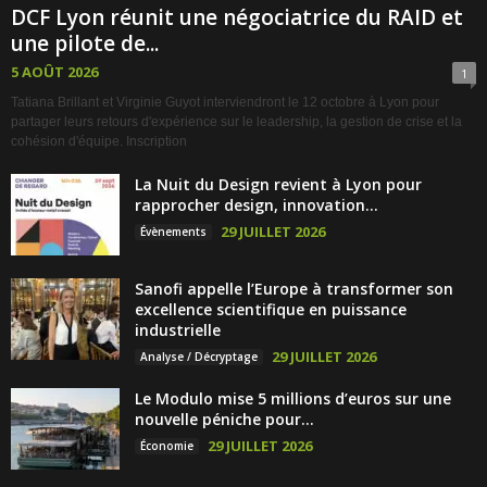
DCF Lyon réunit une négociatrice du RAID et
une pilote de...
5 AOÛT 2026
1
Tatiana Brillant et Virginie Guyot interviendront le 12 octobre à Lyon pour
partager leurs retours d'expérience sur le leadership, la gestion de crise et la
cohésion d'équipe. Inscription
La Nuit du Design revient à Lyon pour
rapprocher design, innovation...
29 JUILLET 2026
Évènements
Sanofi appelle l’Europe à transformer son
excellence scientifique en puissance
industrielle
29 JUILLET 2026
Analyse / Décryptage
Le Modulo mise 5 millions d’euros sur une
nouvelle péniche pour...
29 JUILLET 2026
Économie