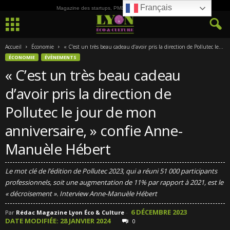
Français
Magazine des startups, PME, ETI et de la Culture
Accueil
Économie
« C’est un très beau cadeau d’avoir pris la direction de Pollutec le...
ÉCONOMIE
ÉVÈNEMENTS
« C’est un très beau cadeau
d’avoir pris la direction de
Pollutec le jour de mon
anniversaire, » confie Anne-
Manuèle Hébert
Le mot clé de l’édition de Pollutec 2023, qui a réuni 51 000 participants
professionnels, soit une augmentation de 11% par rapport à 2021, est le
« décroisement ». Interview Anne-Manuèle Hébert
6 DÉCEMBRE 2023
Par
Rédac Magazine Lyon Éco & Culture
-
DATE MODIFIÉE: 28 JANVIER 2024
0