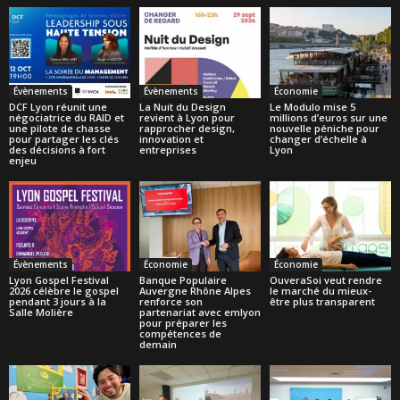
Évènements
Évènements
Économie
DCF Lyon réunit une
La Nuit du Design
Le Modulo mise 5
négociatrice du RAID et
revient à Lyon pour
millions d’euros sur une
une pilote de chasse
rapprocher design,
nouvelle péniche pour
pour partager les clés
innovation et
changer d’échelle à
des décisions à fort
entreprises
Lyon
enjeu
Évènements
Économie
Économie
Lyon Gospel Festival
Banque Populaire
OuveraSoi veut rendre
2026 célèbre le gospel
Auvergne Rhône Alpes
le marché du mieux-
pendant 3 jours à la
renforce son
être plus transparent
Salle Molière
partenariat avec emlyon
pour préparer les
compétences de
demain