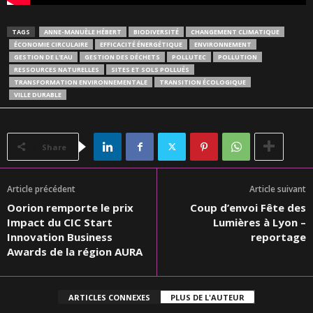
TAGS
ANNE-MANUÈLE HÉBERT
BIODIVERSITÉ
CHANGEMENT CLIMATIQUE
ÉCONOMIE CIRCULAIRE
EFFICACITÉ ÉNERGÉTIQUE
ENVIRONNEMENT
GESTION DE L'EAU
GESTION DES DÉCHETS
POLLUTEC
POLLUTION
RESSOURCES NATURELLES
SITES ET SOLS POLLUÉS
TRANSFORMATION ENVIRONNEMENTALE
TRANSITION ÉCOLOGIQUE
VILLE DURABLE
Share
Article précédent
Article suivant
Oorion remporte le prix
Coup d’envoi Fête des
Impact du CIC Start
Lumières à Lyon –
Innovation Business
reportage
Awards de la région AURA
ARTICLES CONNEXES
PLUS DE L'AUTEUR