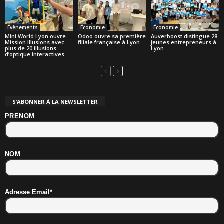
Évènements
Économie
Économie
Mini World Lyon ouvre
Odoo ouvre sa première
Auverboost distingue 28
Mission Illusions avec
filiale française à Lyon
jeunes entrepreneurs à
plus de 20 illusions
Lyon
d’optique interactives
S’ABONNER À LA NEWSLETTER
PRENOM
NOM
Adresse Email*