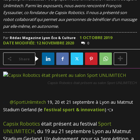
Unlimitech. Parmi les exposants, nous avons rencontré François
Eyssautier, co fondateur de Capsix Robotics. Il nous a présenté son
robot collaboratif qui permet aux personnes de bénéficier d’un massage
par elle-même, en autonomie.
1 OCTOBRE 2019
Par
Rédac Magazine Lyon Éco & Culture
-
DATE MODIFIÉE: 12 NOVEMBRE 2020
0
Share
Capsix Robotics était présent au salon Sport UNLIMITECH
👉
@SportUnlimitech
19, 20 et 21 septembre à Lyon au Matmut
Stadium Gerland (
le
festival sport & innovation
)
👈
Capsix Robotics
était présent au festival
Sport
UNLIMITECH
, du 19 au 21 septembre Lyon au Matmut
Stadium Gerland. Un évènement, pour sa 1ere édition, a