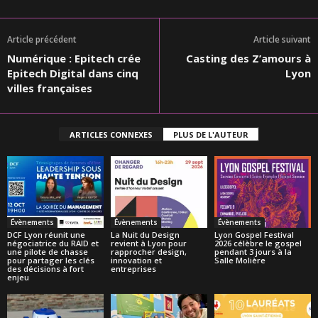
Article précédent
Article suivant
Numérique : Epitech crée
Casting des Z’amours à
Epitech Digital dans cinq
Lyon
villes françaises
ARTICLES CONNEXES
PLUS DE L'AUTEUR
Évènements
Évènements
Évènements
DCF Lyon réunit une
La Nuit du Design
Lyon Gospel Festival
négociatrice du RAID et
revient à Lyon pour
2026 célèbre le gospel
une pilote de chasse
rapprocher design,
pendant 3 jours à la
pour partager les clés
innovation et
Salle Molière
des décisions à fort
entreprises
enjeu