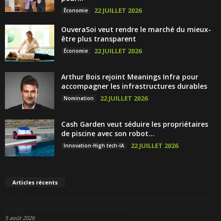
22 JUILLET 2026
Économie
OuveraSoi veut rendre le marché du mieux-
être plus transparent
22 JUILLET 2026
Économie
Arthur Bois rejoint Meanings Infra pour
accompagner les infrastructures durables
22 JUILLET 2026
Nomination
Cash Garden veut séduire les propriétaires
de piscine avec son robot...
22 JUILLET 2026
Innovation-High tech-IA
Articles récents
DCF Lyon réunit une négociatrice du RAID et une pilote de chasse pour
partager les clés des décisions à fort enjeu
5 août 2026