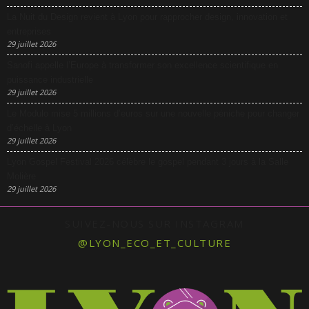
La Nuit du Design revient à Lyon pour rapprocher design, innovation et
entreprises
29 juillet 2026
Sanofi appelle l’Europe à transformer son excellence scientifique en
puissance industrielle
29 juillet 2026
Le Modulo mise 5 millions d’euros sur une nouvelle péniche pour changer
d’échelle à Lyon
29 juillet 2026
Lyon Gospel Festival 2026 célèbre le gospel pendant 3 jours à la Salle
Molière
29 juillet 2026
SUIVEZ-NOUS SUR INSTAGRAM
@LYON_ECO_ET_CULTURE