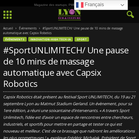
Français
Magazine des startups, PME, ETI et de la Culture
Accueil
Évènements
#SportUNLIMITECH/ Une pause de 10 mins de massage
automatique avec Capsix Robotics
ÉVÈNEMENTS
INNOVATION-HIGH TECH-IA
SPORT
#SportUNLIMITECH/ Une pause
de 10 mins de massage
automatique avec Capsix
Robotics
Capsix Robotics était présent au festival Sport UNLIMITECH, du 19 au 21
septembre Lyon au Matmut Stadium Gerland. Un évènement, pour sa
1ere édition, a réuni une soixantaine d’intervenants. « A travers Sport
Unlimitech, l’idée est d’avoir un espace de rencontres entre chercheurs,
industriels, et sportifs pour mettre en partage et tester ce qui est
nouveau et meilleur. C’est de ce brassage que naîtront les améliorations
les plus prometteuses ! », explique Frédéric Michalak, Président de Sport