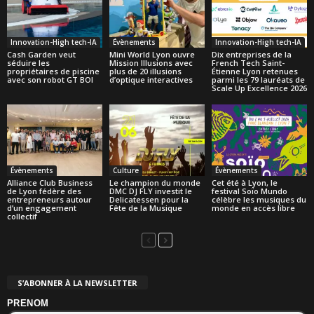
Innovation-High tech-IA
Évènements
Innovation-High tech-IA
Cash Garden veut
Mini World Lyon ouvre
Dix entreprises de la
séduire les
Mission Illusions avec
French Tech Saint-
propriétaires de piscine
plus de 20 illusions
Étienne Lyon retenues
avec son robot GT BOI
d’optique interactives
parmi les 79 lauréats de
Scale Up Excellence 2026
Évènements
Culture
Évènements
Alliance Club Business
Le champion du monde
Cet été à Lyon, le
de Lyon fédère des
DMC DJ FLY investit le
festival Soïo Mundo
entrepreneurs autour
Delicatessen pour la
célèbre les musiques du
d’un engagement
Fête de la Musique
monde en accès libre
collectif
S’ABONNER À LA NEWSLETTER
PRENOM