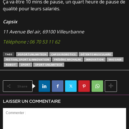
Ça va être 10 mins de pause, un quart heure de pause de
qualité pour leurs salariés.
Capsix
11 Avenue Bel air, 69100 Villeurbanne
Téléphone
:
06 70 53 11 62
TAGS
#SPORTUNLIMITECH
CAPSIX ROBOTICS
DÉTENTE MUSCULAIRE
FESTIVAL SPORT & INNOVATION
FRÉDÉRIC MICHALAK
INNOVATION
MASSAGE
ROBOT
SPORT
SPORT UNLIMITECH
Share
LAISSER UN COMMENTAIRE