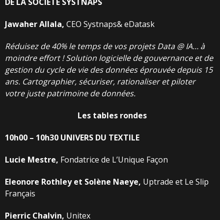
DE
LA
SOCIÉTÉ
SYSTNAPS
Jawaher
Allala,
CEO Systnaps& eDatask
Réduisez
de
40%
le
temps
de
vos
projets
Data
@
IA…
à
moindre
effort
!
Solution
logicielle
de
gouvernance
et
de
gestion
du
cycle
de
vie
des
données
éprouvée
depuis
15
ans.
Cartographier,
sécuriser,
rationaliser
et
piloter
votre
juste
patrimoine
de
données.
Les
tables
rondes
10h00 – 10h30
UNIVERS
DU
TEXTILE
Lucie
Mestre,
Fondatrice de L’Unique Façon
Eleonore
Rothley
et
Solène
Naeye,
Uptrade et Le Slip
Français
Pierric
Chalvin,
Unitex