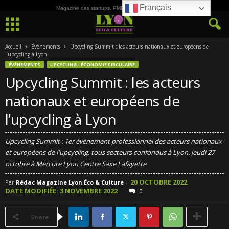
Français
Magazine des startups, PME, ETI et de la Culture
Accueil
Évènements
Upcycling Summit : les acteurs nationaux et européens de
l’upcycling à Lyon
ÉVÈNEMENTS
UPCYCLING - ÉCONOMIE CIRCULAIRE
Upcycling Summit : les acteurs
nationaux et européens de
l’upcycling à Lyon
Upcycling Summit : 1er évènement professionnel des acteurs nationaux
et européens de l'upcycling, tous secteurs confondus à Lyon. jeudi 27
octobre à Mercure Lyon Centre Saxe Lafayette
20 OCTOBRE 2022
Par
Rédac Magazine Lyon Éco & Culture
-
DATE MODIFIÉE: 3 NOVEMBRE 2022
0
Share