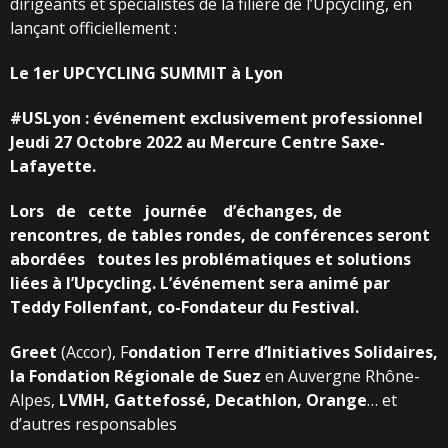
dirigeants et spécialistes de la filière de l’Upcycling, en
lançant officiellement :
Le
1er
UPCYCLING
SUMMIT
à
Lyon
#USLyon
:
événement
exclusivement
professionnel
Jeudi 27 Octobre 2022 au
Mercure
Centre
Saxe-
Lafayette.
Lors
de
cette
journée
d’échanges,
de
rencontres,
de
tables
rondes,
de
conférences
seront
abordées
toutes
les
problématiques
et
solutions
liées
à
l’Upcycling.
L’événement
sera
animé
par
Teddy
Follenfant,
co-Fondateur
du
Festival.
Greet
(Accor), F
ondation
Terre
d’Initiatives
Solidaires,
la Fondation Régionale de Suez
en Auvergne Rhône-
Alpes,
LVMH, Gattefossé,
Decathlon,
Orange
… et
d’autres responsables