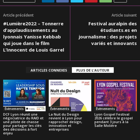
Article précédent
Article suivant
#Lumière2022 – Tonnerre
Festival auralpin des
d’applaudissements au
étudiants.es en
lyonnais Yanisse Kebbab
journalisme : des projets
qui joue dans le film
variés et innovants
L’Innocent de Louis Garrel
ARTICLES CONNEXES
PLUS DE L'AUTEUR
Évènements
Évènements
Évènements
DCF Lyon réunit une
La Nuit du Design
Lyon Gospel Festival
négociatrice du RAID et
revient à Lyon pour
2026 célèbre le gospel
une pilote de chasse
rapprocher design,
pendant 3 jours à la
pour partager les clés
innovation et
Salle Molière
des décisions à fort
entreprises
enjeu