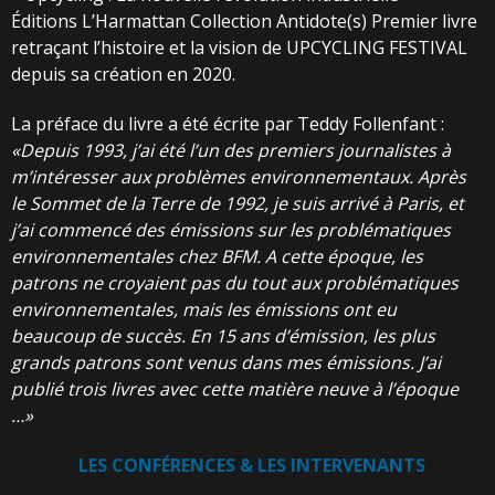
Éditions L’Harmattan Collection Antidote(s) Premier livre
retraçant l’histoire et la vision de UPCYCLING FESTIVAL
depuis sa création en 2020.
La préface du livre a été écrite par Teddy Follenfant :
«Depuis
1993,
j’ai
été
l’un
des
premiers
journalistes
à
m’intéresser
aux
problèmes
environnementaux.
Après
le
Sommet
de
la
Terre
de 1992, je suis arrivé à Paris, et
j’ai commencé des émissions sur les problématiques
environnementales chez BFM. A cette époque, les
patrons ne croyaient pas du tout aux
problématiques
environnementales,
mais
les
émissions
ont
eu
beaucoup
de
succès.
En
15
ans d’émission, les plus
grands patrons sont venus dans mes émissions. J’ai
publié trois
livres
avec
cette matière neuve
à
l’époque
…»
LES
CONFÉRENCES
&
LES
INTERVENANTS