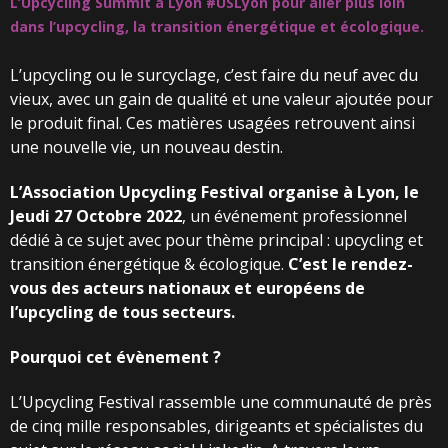
L’Upcycling
Summit
à
Lyon
#USLyon
pour
aller
plus
loin
dans
l’upcycling,
la
transition
énergétique
et
écologique.
L’upcycling ou le surcyclage, c’est faire du neuf avec du
vieux, avec un gain de qualité et une valeur ajoutée pour
le produit final. Ces matières usagées retrouvent ainsi
une nouvelle vie, un nouveau destin.
L’Association Upcycling Festival organise à
Lyon, le
Jeudi 27 Octobre 2022
, un événement professionnel
dédié à ce sujet avec pour thème principal : upcycling et
transition énergétique & écologique.
C’est le rendez-
vous des acteurs
nationaux
et
européens
de
l’upcycling
de
tous
secteurs.
Pourquoi
cet
évènement
?
L’Upcycling Festival rassemble une communauté de près
de cinq mille responsables, dirigeants et spécialistes du