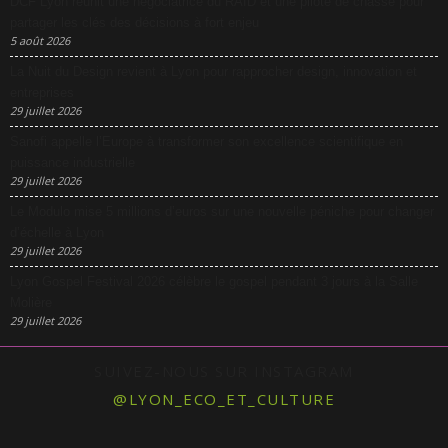
DCF Lyon réunit une négociatrice du RAID et une pilote de chasse pour
partager les clés des décisions à fort enjeu
5 août 2026
La Nuit du Design revient à Lyon pour rapprocher design, innovation et
entreprises
29 juillet 2026
Sanofi appelle l’Europe à transformer son excellence scientifique en
puissance industrielle
29 juillet 2026
Le Modulo mise 5 millions d’euros sur une nouvelle péniche pour changer
d’échelle à Lyon
29 juillet 2026
Lyon Gospel Festival 2026 célèbre le gospel pendant 3 jours à la Salle
Molière
29 juillet 2026
SUIVEZ-NOUS SUR INSTAGRAM
@LYON_ECO_ET_CULTURE