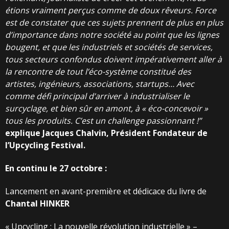
étions
vraiment
perçus
comme
de
doux
rêveurs.
Force
est
de
constater
que
ces
sujets
prennent
de
plus
en
plus
d’importance
dans
notre société au point que les lignes
bougent, et
que les industriels et sociétés de services,
tous
secteurs
confondus
doivent
impérativement
aller
à
la
rencontre
de
tout
l’éco-système
constitué des
artistes, ingénieurs, associations,
startups… Avec
comme défi principal d’arriver à
industrialiser
le
surcyclage,
et
bien
sûr
en
amont,
à « éco-concevoir »
tous les produits. C’est un
challenge
passionnant
!”
explique
Jacques
Chalvin, Président Fondateur de
l’Upcycling
Festival.
En
continu
le
27
octobre
:
Lancement en avant-première et dédicace du livre de
Chantal
HINKER
« Upcycling : La nouvelle révolution industrielle » –