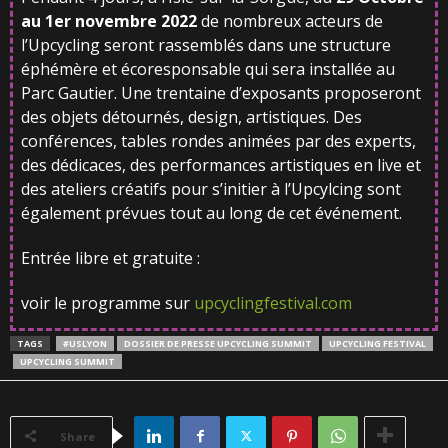
au
1
er
novembre
2022
de nombreux acteurs de
l’Upcycling seront rassemblés dans une structure
éphémère et écoresponsable qui sera installée au
Parc Gautier. Une trentaine d’exposants proposeront
des objets détournés, design, artistiques. Des
conférences, tables rondes animées par des experts,
des dédicaces, des performances artistiques en live et
des ateliers créatifs pour s’initier à l’Upcylcing sont
également prévues tout au long de cet événement.
Entrée libre et gratuite :
voir le programme sur
upcyclingfestival.com
TAGS
#USLYON
DOSSIER DE PRESSE UPCYCLING SUMMIT
UPCYCLING FESTIVAL
UPCYCLING SUMMIT
Share