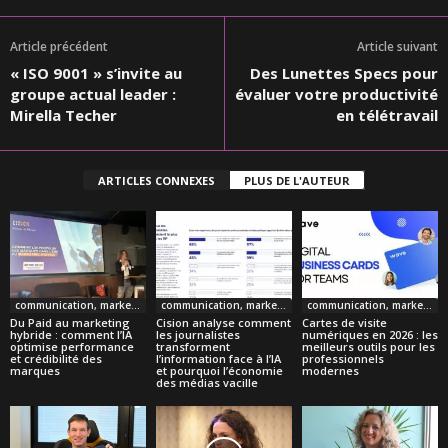
Article précédent
Article suivant
« ISO 9001 » s’invite au
Des Lunettes Specs pour
groupe actual leader :
évaluer votre productivité
Mirella Techer
en télétravail
ARTICLES CONNEXES
PLUS DE L'AUTEUR
communication, marketing
communication, marketing
communication, marketing
Du Paid au marketing
Cision analyse comment
Cartes de visite
hybride : comment l’IA
les journalistes
numériques en 2026 : les
optimise performance
transforment
meilleurs outils pour les
et crédibilité des
l’information face à l’IA
professionnels
marques
et pourquoi l’économie
modernes
des médias vacille