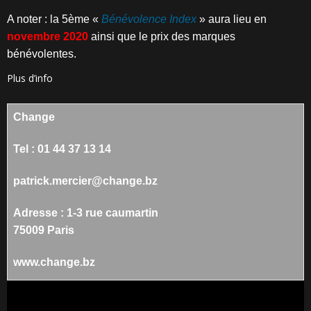
A noter : la 5ème «
Bénévolence Index
» aura lieu en
novembre 2020
ainsi que le prix des marques
bénévolentes.
Plus d’info
Change
Tel : 01 44 37 13 14
patrick.mercier@change.bz
Adresse : 1-3 rue caumartin
75009 Paris
www.change.bz