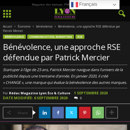
Français
Magazine des startups, PME, ETI et de la Culture
Accueil
Économie
bénévolence
Bénévolence, une approche RSE défendue par
Patrick Mercier
BÉNÉVOLENCE
COMMUNICATION, MARKETING
RSE
Bénévolence, une approche RSE
défendue par Patrick Mercier
Startuper à l’âge de 23 ans, Patrick Mercier navigue dans l’univers de la
publicité depuis une trentaine d’année. En janvier 2020, il créé
« CHANGE », une marque qui évalue la bénévolence des autres marques.
1 SEPTEMBRE 2020
Par
Rédac Magazine Lyon Éco & Culture
-
DATE MODIFIÉE: 6 SEPTEMBRE 2020
0
Share