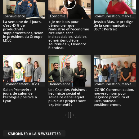
bénévolence
Économie
communication, marketing
La semaine de 4 jours,
« Je me bats pour
Jessica Mas, le prodige
c’est 40 % de
démontrer que
de la communication
productivité
l’industrie et l’économie
360° : Portrait
supplémentaires, selon
circulaire sont
le président du Groupe
indissociables, viables
LDLC
et méritent d’être
soutenues », Eléonore
Blondeau
Environnement- DÉVELOPPEMENT DURABLE
bénévolence
communication, marketing
Salon Primevère : 3
Les Grandes Voisines :
ICONIC Communication,
jours de salon de
lieu mixte social et
nouveau nom pour
l’écologie positive à
solidaire dans lequel
l’agence premium et
Lyon
plusieurs projets sont
luxe, nouveau
expérimentés
positionnement
S’ABONNER À LA NEWSLETTER