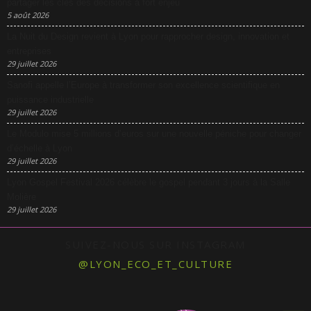
partager les clés des décisions à fort enjeu
5 août 2026
La Nuit du Design revient à Lyon pour rapprocher design, innovation et
entreprises
29 juillet 2026
Sanofi appelle l’Europe à transformer son excellence scientifique en
puissance industrielle
29 juillet 2026
Le Modulo mise 5 millions d’euros sur une nouvelle péniche pour changer
d’échelle à Lyon
29 juillet 2026
Lyon Gospel Festival 2026 célèbre le gospel pendant 3 jours à la Salle
Molière
29 juillet 2026
SUIVEZ-NOUS SUR INSTAGRAM
@LYON_ECO_ET_CULTURE