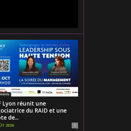
ements
 Lyon réunit une
ociatrice du RAID et une
te de...
ÛT 2026
1