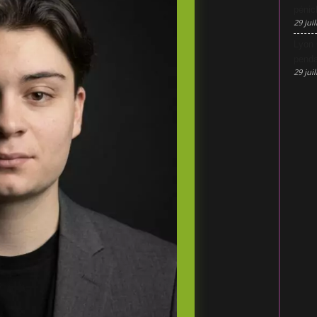
pénic
29 juil
Lyon 
penda
29 juil