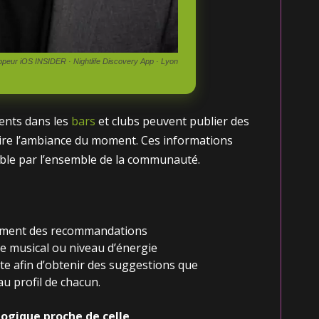
eur iOS INSIDER · Nightlife Discovery App · Lyon
sents dans les
bars
et clubs peuvent publier des
crire l’ambiance du moment. Ces informations
able par l’ensemble de la communauté.
ement des recommandations
le musical ou niveau d’énergie
te afin d’obtenir des suggestions que
u profil de chacun.
ogique proche de celle