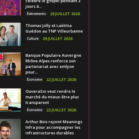
célèbre le gospel pendant 3
jours à...
29 JUILLET 2026
Évènements
Thomas Jolly et Laëtitia
Guédon au TNP Villeurbanne
29 JUILLET 2026
Culture
Banque Populaire Auvergne
Rhône Alpes renforce son
partenariat avec emlyon
pour...
22 JUILLET 2026
Économie
OuveraSoi veut rendre le
marché du mieux-être plus
transparent
22 JUILLET 2026
Économie
Arthur Bois rejoint Meanings
Infra pour accompagner les
infrastructures durables