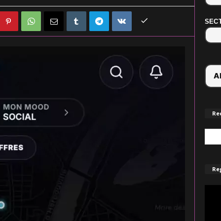
SECT
Re
Reg