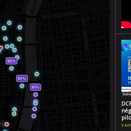
Évèn
DCF
nég
pilo
5 AO