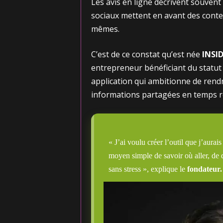
Les avis en ligne décrivent souvent
sociaux mettent en avant des conte
mêmes.
C’est de ce constat qu’est née
INSI
entrepreneur bénéficiant du statut
application qui ambitionne de rendre
informations partagées en temps rée
« J’ai voulu créer l’outil que j’aurai
moyen simple de savoir où aller, de 
sans stress », explique le
fondateur.