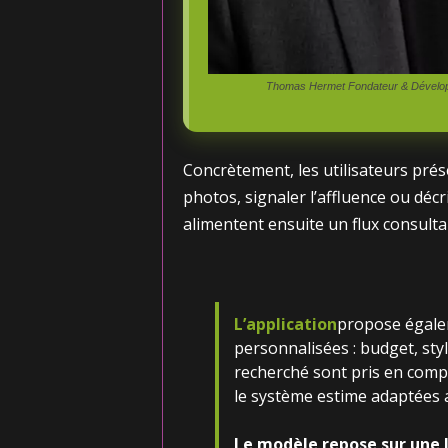
Thomas Hermet Fondateur & Développ
Concrètement, les utilisateurs pré
photos, signaler l’affluence ou dé
alimentent ensuite un flux consult
L’application
propose égal
personnalisées : budget, sty
recherché sont pris en comp
le système estime adaptées a
Le modèle repose sur une l