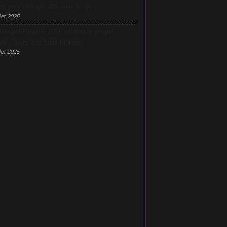
he pour changer d’échelle à Lyon
let 2026
Gospel Festival 2026 célèbre le gospel
nt 3 jours à la Salle Molière
let 2026