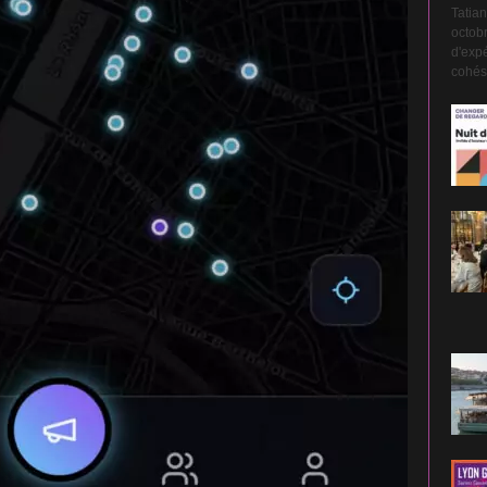
Tatian
octobr
d'expé
cohési