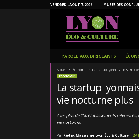
VENDREDI, AOÛT 7, 2026
MUSÉE DES CONFLU
L
y
o
n
É
c
o
PAROLE AUX DIRIGEANTS
ÉCON
e
t
Accueil
Économie
La startup lyonnaise INSIDER veu
C
ÉCONOMIE
u
La startup lyonnai
l
t
vie nocturne plus l
u
r
e
Avec plus de 100 établissements référencés,
vie nocturne.
24 
Par
Rédac Magazine Lyon Éco & Culture
-