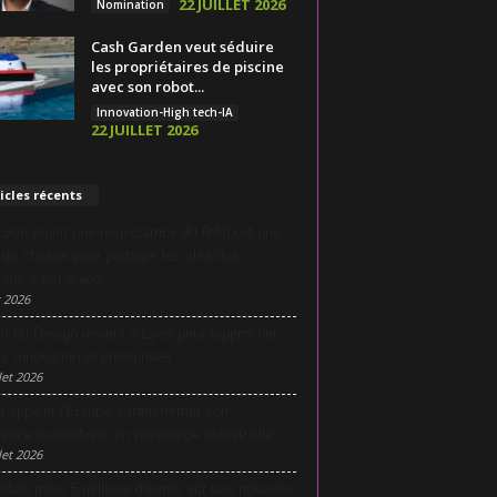
22 JUILLET 2026
Nomination
Cash Garden veut séduire
les propriétaires de piscine
avec son robot...
Innovation-High tech-IA
22 JUILLET 2026
icles récents
yon réunit une négociatrice du RAID et une
e de chasse pour partager les clés des
ions à fort enjeu
 2026
it du Design revient à Lyon pour rapprocher
n, innovation et entreprises
let 2026
i appelle l’Europe à transformer son
lence scientifique en puissance industrielle
let 2026
dulo mise 5 millions d’euros sur une nouvelle