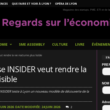
ENCES
QUE FAIRE ET VOIR À LYON ?
OPÉRA DE LYON
Magazine des startups, PME, ETI et de la
OMIE
SME ASSEMBLY
CULTURE
LIVRE
ÉVÈNEME
t rendre la vie nocturne plus lisible
S’
PRE
se INSIDER veut rendre la
isible
NOM
 INSIDER teste à Lyon un nouveau modèle de découverte de la
Adre
JUIN 2026
DATE MODIFIÉE: 24 JUIN 2026
2