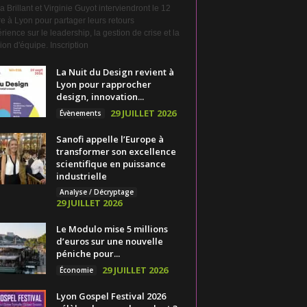
a Brillant et Virginie Guyot interviendront le 12
e à Lyon pour partager leurs retours
rience sur le leadership, la gestion de crise et la
on d'équipe. Inscription
La Nuit du Design revient à
Lyon pour rapprocher
design, innovation...
29 JUILLET 2026
Évènements
Sanofi appelle l’Europe à
transformer son excellence
scientifique en puissance
industrielle
Analyse / Décryptage
29 JUILLET 2026
Le Modulo mise 5 millions
d’euros sur une nouvelle
péniche pour...
29 JUILLET 2026
Économie
Lyon Gospel Festival 2026