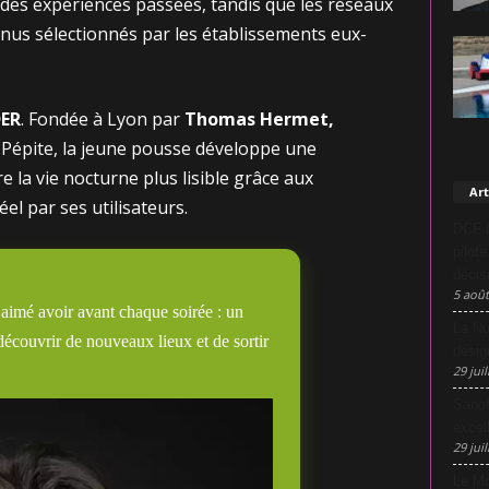
 des expériences passées, tandis que les réseaux
nus sélectionnés par les établissements eux-
DER
. Fondée à Lyon par
Thomas Hermet,
 Pépite, la jeune pousse développe une
 la vie nocturne plus lisible grâce aux
Art
l par ses utilisateurs.
DCF L
pilot
décis
5 août
s aimé avoir avant chaque soirée : un
La Nu
découvrir de nouveaux lieux et de sortir
desig
29 juil
Sanof
excel
29 juil
Le Mo