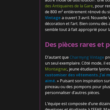
autre mode de distribution : une bo
des Antiquaires de la Gare
, pour re
de 800 m² entièrement rénové du si
Vintage
a ouvert 3 avril. Nouvelle
décoration et l’art. Bien connu des
semble tout à fait approprié pour 
Des pièces rares et 
D’autant que
Charmyng Vintage
pro
un seul exemplaire. Côté mode, il es
Montaignac
, jeune étudiante lyonna
customiser des vêtements. J’ai mo
aimé.
» Puisant son inspiration sur 
pinceau ou des pompons pour plus d
personnaliser d’autres pièces.
L’équipe est composée d’une dizai
developer et étudiante à l’EFAP. M