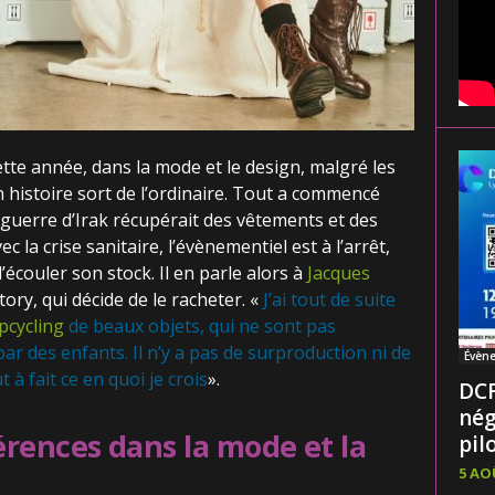
ette année, dans la mode et le design, malgré les
n histoire sort de l’ordinaire. Tout a commencé
a guerre d’Irak récupérait des vêtements et des
c la crise sanitaire, l’évènementiel est à l’arrêt,
’écouler son stock. Il en parle alors à
Jacques
ory, qui décide de le racheter. «
J’ai tout de suite
pcycling
de beaux objets, qui ne sont pas
ar des enfants. Il n’y a pas de surproduction ni de
Évèn
 à fait ce en quoi je crois
».
DCF
nég
rences dans la mode et la
pilo
5 AO