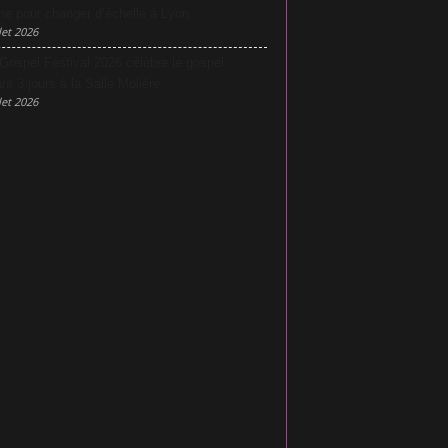
he pour changer d’échelle à Lyon
let 2026
Gospel Festival 2026 célèbre le gospel
nt 3 jours à la Salle Molière
let 2026