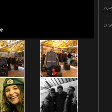
pénic
29 juil
Lyon 
penda
29 juil