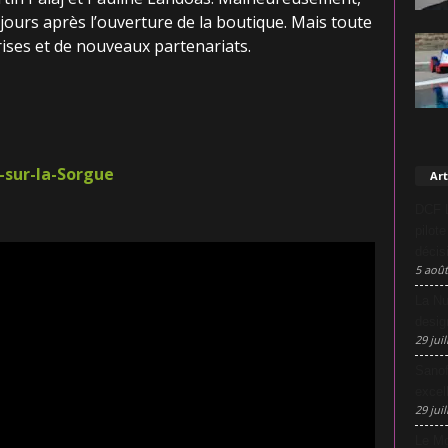
ours après l’ouverture de la boutique. Mais toute
rises et de nouveaux partenariats.
e-sur-la-Sorgue
Art
DCF L
pilot
décis
5 août
La Nu
desig
29 juil
Sanof
excel
29 juil
Le Mo