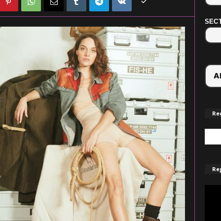
SECT
Re
Reg