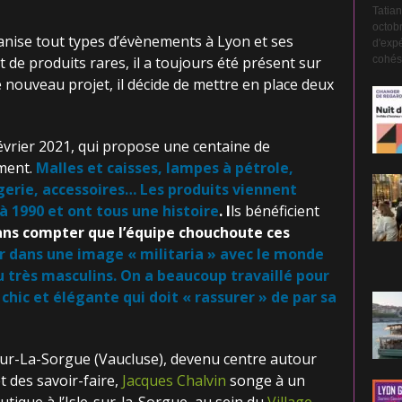
Tatian
octobr
nise tout types d’évènements à Lyon et ses
d'expé
cohési
 de produits rares, il a toujours été présent sur
 nouveau projet, il décide de mettre en place deux
février 2021, qui propose une centaine de
ment.
Malles et caisses, lampes à pétrole,
gerie,
accessoires
…
Les produits viennent
 à 1990
et ont tous
une histoire
.
I
ls bénéficient
ans compter que l’équipe chouchoute ces
r dans une image « militaria » avec le monde
u très masculins. On a beaucoup travaillé pour
 chic et
élégante qui doit « rassurer » de par sa
e-sur-La-Sorgue (Vaucluse), devenu centre autour
t des savoir-faire,
Jacques Chalvin
songe à un