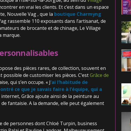
utique à l’Isle-sur-la-Sorgue, au sein du
Village
ncontrer en vrai les clients. Et c’est dans un espace
te, Nouvelle Vag , que la
boutique Charmyng
 Vag rassemble 110 exposants dans l’artisanat, de
 amateurs de brocante et de chinage, Le Village
la marque.
personnalisables
pose des pièces rares, de collection, souvent en
t possible de customiser les pièces. C’est
Grâce de
ise, qui s’en occupe. « J
’ai l’habitude de
ntré ce que je savais faire à l’équipe, qui a
internet, Grâce ajoute ainsi de la peinture au
e fantaisie. A la demande, elle peut également
ne de personnes dont Chloé Turpin, business
artin Palaj et Pauline Landoas. Malheureusement,