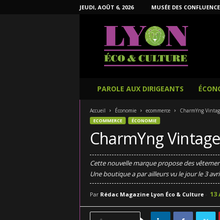
JEUDI, AOÛT 6, 2026
MUSÉE DES CONFLUENCE
L
y
o
n
É
c
o
PAROLE AUX DIRIGEANTS
ÉCON
e
t
Accueil
Économie
ecommerce
CharmYng Vintage, 
C
ECOMMERCE
ÉCONOMIE
u
CharmYng Vintage, l
l
t
u
Cette nouvelle marque propose des vêtements
r
Une boutique a par ailleurs vu le jour le 3 avri
e
13 
Par
Rédac Magazine Lyon Éco & Culture
-