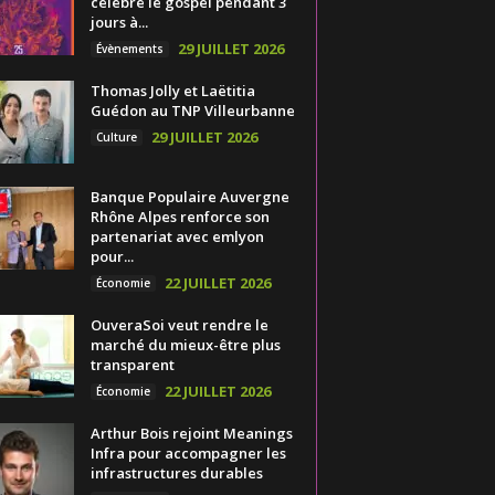
célèbre le gospel pendant 3
jours à...
29 JUILLET 2026
Évènements
Thomas Jolly et Laëtitia
Guédon au TNP Villeurbanne
29 JUILLET 2026
Culture
Banque Populaire Auvergne
Rhône Alpes renforce son
partenariat avec emlyon
pour...
22 JUILLET 2026
Économie
OuveraSoi veut rendre le
marché du mieux-être plus
transparent
22 JUILLET 2026
Économie
Arthur Bois rejoint Meanings
Infra pour accompagner les
infrastructures durables