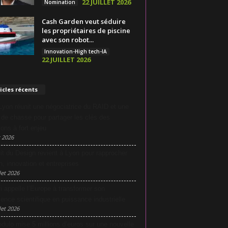
22 JUILLET 2026
Nomination
Cash Garden veut séduire
les propriétaires de piscine
avec son robot...
Innovation-High tech-IA
22 JUILLET 2026
icles récents
yon réunit une négociatrice du RAID et une
e de chasse pour partager les clés des
ions à fort enjeu
 2026
it du Design revient à Lyon pour rapprocher
n, innovation et entreprises
let 2026
i appelle l’Europe à transformer son
lence scientifique en puissance industrielle
let 2026
dulo mise 5 millions d’euros sur une nouvelle