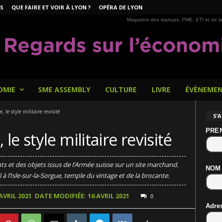
S
QUE FAIRE ET VOIR À LYON ?
OPÉRA DE LYON
Magazine des startups, PME, ETI et de la
OMIE
SME ASSEMBLY
CULTURE
LIVRE
ÉVÈNEME
le style militaire revisité
S’
PRE
e style militaire revisité
 et des objets issus de l’Armée suisse sur un site marchand.
NOM
l à l’Isle-sur-la-Sorgue, temple du vintage et de la brocante.
AVRIL 2021
DATE MODIFIÉE: 16 AVRIL 2021
0
Adre