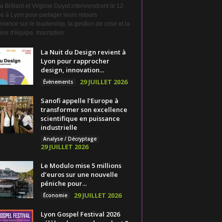
a Brillant et Virginie Guyot interviendront le 12
e à Lyon pour partager leurs retours
rience sur le leadership, la gestion de crise et la
on d'équipe. Inscription
La Nuit du Design revient à
Lyon pour rapprocher
design, innovation...
29 JUILLET 2026
Évènements
Sanofi appelle l’Europe à
transformer son excellence
scientifique en puissance
industrielle
Analyse / Décryptage
29 JUILLET 2026
Le Modulo mise 5 millions
d’euros sur une nouvelle
péniche pour...
29 JUILLET 2026
Économie
Lyon Gospel Festival 2026