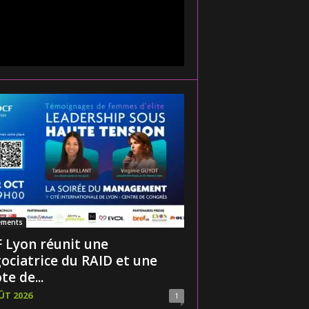
ements
 Lyon réunit une
ociatrice du RAID et une
te de...
ÛT 2026
1