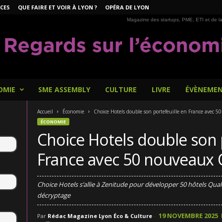
CES
QUE FAIRE ET VOIR À LYON ?
OPÉRA DE LYON
Magazine des startups, PME, ETI et de la
OMIE
SME ASSEMBLY
CULTURE
LIVRE
ÉVÈNEME
Accueil
Économie
Choice Hotels double son portefeuille en France avec 
ÉCONOMIE
Choice Hotels double son 
France avec 50 nouveaux 
Choice Hotels s’allie à Zenitude pour développer 50 hôtels Qual
décryptage
19 NOVEMBRE 2025
Par
Rédac Magazine Lyon Éco & Culture
-