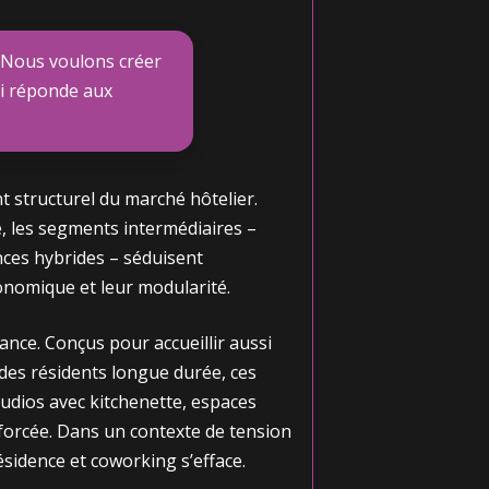
. Nous voulons créer
ui réponde aux
nt structurel du marché hôtelier.
e, les segments intermédiaires –
nces hybrides – séduisent
conomique et leur modularité.
dance. Conçus pour accueillir aussi
 des résidents longue durée, ces
studios avec kitchenette, espaces
nforcée. Dans un contexte de tension
ésidence et coworking s’efface.