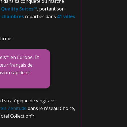
isif dans sa conquête du marché
 Quality Suites™
, portant son
0 chambres
réparties dans
41 villes
firme :
tels™ en Europe. Et
teur français de
nsion rapide et
rd stratégique de vingt ans
tels Zenitude
dans le réseau Choice,
tel Collection™.