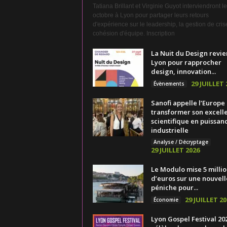
Tatiana Brillant et Virginie Guyot interviendront l
octobre à Lyon pour partager leurs retours
d'expérience sur le leadership, la gestion de crise
cohésion d'équipe. Inscription
La Nuit du Design revie
Lyon pour rapprocher
design, innovation...
29 JUILLET 
Évènements
Sanofi appelle l’Europe
transformer son excell
scientifique en puissan
industrielle
Analyse / Décryptage
29 JUILLET 2026
Le Modulo mise 5 millio
d’euros sur une nouvell
péniche pour...
29 JUILLET 20
Économie
Lyon Gospel Festival 20