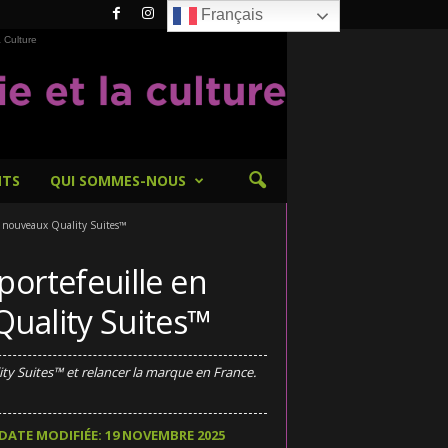
Français
 Culture
NTS
QUI SOMMES-NOUS
50 nouveaux Quality Suites™
portefeuille en
Quality Suites™
ity Suites™ et relancer la marque en France.
DATE MODIFIÉE: 19 NOVEMBRE 2025