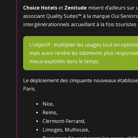
Choice Hotels
et
Zenitude
misent d’ailleurs sur 
associant Quality Suites™ à la marque Oui Senio
intergénérationnels accueillant à la fois touriste
L’objectif : multiplier les usages tout en optimis
mais aussi rendre les bâtiments plus responsab
mieux exploités dans le temps.
Le déploiement des cinquante nouveaux établisse
Paris.
Nice,
Reims,
Clermont-Ferrand,
Limoges, Mulhouse,