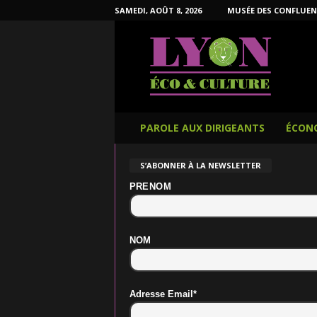
SAMEDI, AOÛT 8, 2026
MUSÉE DES CONFLUEN
L
y
o
n
É
c
o
PAROLE AUX DIRIGEANTS
ÉCON
e
t
S’ABONNER À LA NEWSLETTER
C
u
PRENOM
l
t
u
NOM
r
e
Adresse Email*