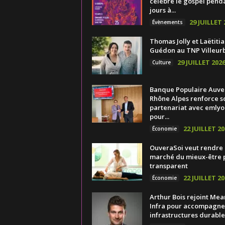
célèbre le gospel pend
jours à...
29 JUILLET 
Évènements
Thomas Jolly et Laëtitia
Guédon au TNP Villeur
29 JUILLET 202
Culture
Banque Populaire Auv
Rhône Alpes renforce s
partenariat avec emlyo
pour...
22 JUILLET 20
Économie
OuveraSoi veut rendre 
marché du mieux-être 
transparent
22 JUILLET 20
Économie
Arthur Bois rejoint Mea
Infra pour accompagner
infrastructures durable