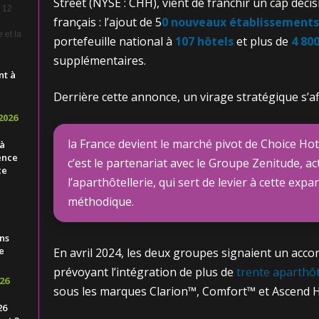
Street (NYSE : CHH), vient de franchir un cap déc
e 12
français : l’ajout de 5
0 nouveaux établissements
 et la
portefeuille national à
107 hôtels
et plus de
4 80
supplémentaires.
nt à
Derrière cette annonce, un virage stratégique s’af
2026
la France devient le marché pivot de Choice Ho
 à
ence
c’est le partenariat avec le Groupe Zenitude, ac
ce
l’aparthôtellerie, qui sert de levier à cette expa
méthodique.
ns
e
En avril 2024, les deux groupes signaient un acco
prévoyant l’intégration de plus de
trente aparthô
26
sous les marques Clarion™, Comfort™ et Ascend Ho
26