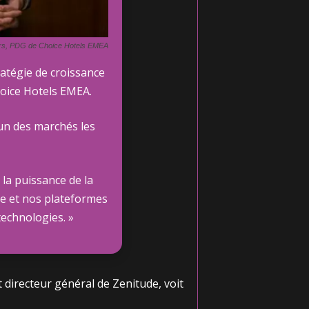
rs, PDG de Choice Hotels EMEA
ratégie de croissance
hoice Hotels EMEA.
’un des marchés les
 la puissance de la
de et nos plateformes
technologies. »
t directeur général de Zenitude, voit