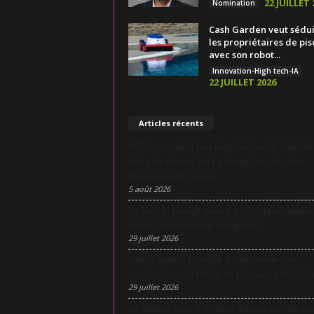
22 JUILLET 
Nomination
Cash Garden veut sédu
les propriétaires de pis
avec son robot...
Innovation-High tech-IA
22 JUILLET 2026
Articles récents
DCF Lyon réunit une négociatrice du RAID et
pilote de chasse pour partager les clés des
décisions à fort enjeu
5 août 2026
La Nuit du Design revient à Lyon pour rapproc
design, innovation et entreprises
29 juillet 2026
Sanofi appelle l’Europe à transformer son
excellence scientifique en puissance industrie
29 juillet 2026
Le Modulo mise 5 millions d’euros sur une no