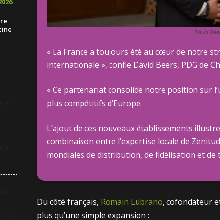
2026
ire
cine
David Bee
« La France a toujours été au cœur de notre st
internationale », confie David Beers, PDG de C
« Ce partenariat consolide notre position sur l
plus compétitifs d’Europe.
 une
L’ajout de ces nouveaux établissements illustre
combinaison entre l’expertise locale de Zenitu
her
mondiales de distribution, de fidélisation et de 
lle
Du côté français,
Romain Lubrano
, cofondateur e
plus qu’une simple expansion :
uvelle