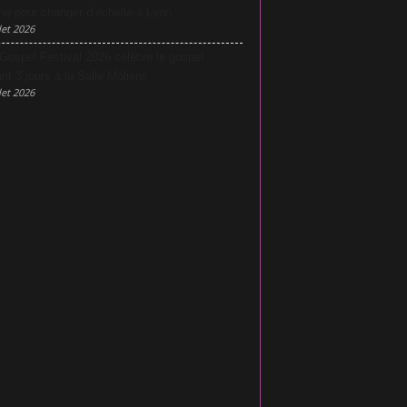
he pour changer d’échelle à Lyon
let 2026
Gospel Festival 2026 célèbre le gospel
nt 3 jours à la Salle Molière
let 2026