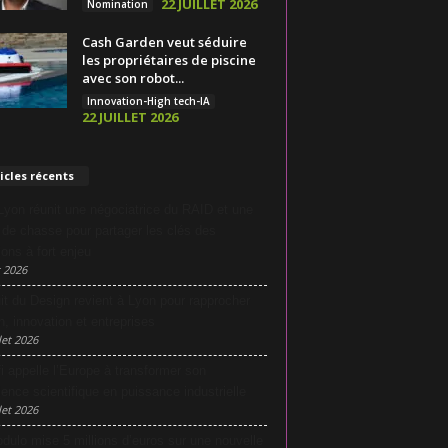
22 JUILLET 2026
Nomination
Cash Garden veut séduire
les propriétaires de piscine
avec son robot...
Innovation-High tech-IA
22 JUILLET 2026
icles récents
yon réunit une négociatrice du RAID et une
e de chasse pour partager les clés des
ions à fort enjeu
 2026
it du Design revient à Lyon pour rapprocher
n, innovation et entreprises
let 2026
i appelle l’Europe à transformer son
lence scientifique en puissance industrielle
let 2026
dulo mise 5 millions d’euros sur une nouvelle