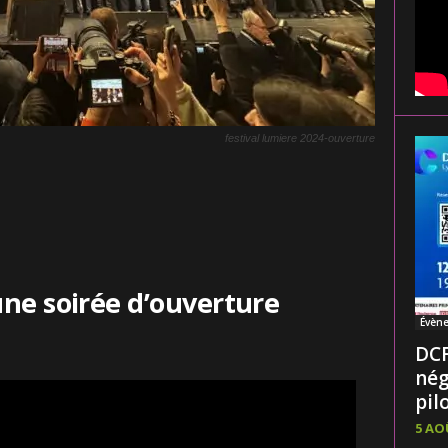
festival lumiere 2024-ouverture
une soirée d’ouverture
Évèn
DCF
nég
pilo
5 AO