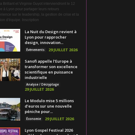
a Brillant et Virginie Guyot interviendront le 12
e à Lyon pour partager leurs retours
rience sur le leadership, la gestion de crise et la
on d'équipe. Inscription
La Nuit du Design revient à
Lyon pour rapprocher
design, innovation...
29 JUILLET 2026
Évènements
Sanofi appelle l’Europe à
transformer son excellence
scientifique en puissance
industrielle
Analyse / Décryptage
29 JUILLET 2026
Le Modulo mise 5 millions
d’euros sur une nouvelle
péniche pour...
29 JUILLET 2026
Économie
Lyon Gospel Festival 2026