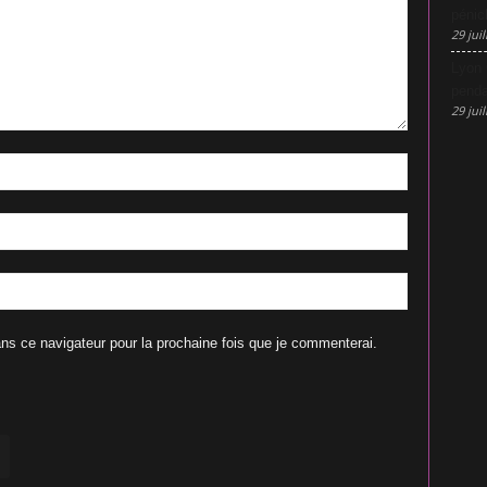
pénic
29 juil
Lyon 
penda
29 juil
ns ce navigateur pour la prochaine fois que je commenterai.