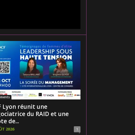
ements
 Lyon réunit une
ociatrice du RAID et une
te de...
ÛT 2026
1