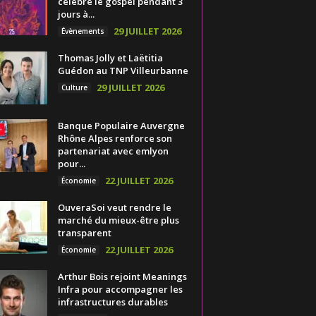
célèbre le gospel pendant 3
jours à...
29 JUILLET 2026
Évènements
Thomas Jolly et Laëtitia
Guédon au TNP Villeurbanne
29 JUILLET 2026
Culture
Banque Populaire Auvergne
Rhône Alpes renforce son
partenariat avec emlyon
pour...
22 JUILLET 2026
Économie
OuveraSoi veut rendre le
marché du mieux-être plus
transparent
22 JUILLET 2026
Économie
Arthur Bois rejoint Meanings
Infra pour accompagner les
infrastructures durables