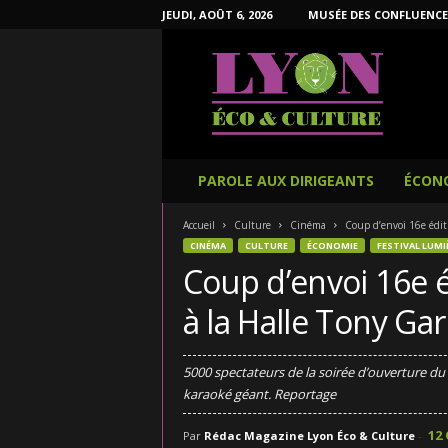
JEUDI, AOÛT 6, 2026
MUSÉE DES CONFLUENCE
L
y
o
n
É
c
o
PAROLE AUX DIRIGEANTS
ÉCON
e
t
Accueil
Culture
Cinéma
Coup d’envoi 16e édit
C
CINÉMA
CULTURE
ÉCONOMIE
FESTIVAL LUMI
u
Coup d’envoi 16e é
l
t
à la Halle Tony Gar
u
r
e
5000 spectateurs de la soirée d’ouverture d
karaoké géant. Reportage
12
Par
Rédac Magazine Lyon Éco & Culture
-