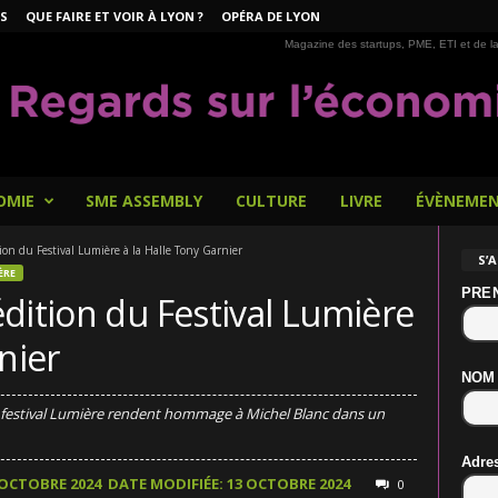
S
QUE FAIRE ET VOIR À LYON ?
OPÉRA DE LYON
Magazine des startups, PME, ETI et de la
OMIE
SME ASSEMBLY
CULTURE
LIVRE
ÉVÈNEME
ion du Festival Lumière à la Halle Tony Garnier
S’
ÈRE
PRE
dition du Festival Lumière
nier
NOM
u festival Lumière rendent hommage à Michel Blanc dans un
Adre
 OCTOBRE 2024
DATE MODIFIÉE: 13 OCTOBRE 2024
0