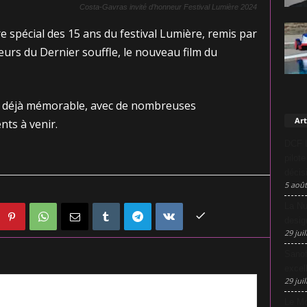
Costa-Gavras invité d’honneur Festival Lumière 2024
e spécial des 15 ans du festival Lumière, remis par
eurs du Dernier souffle, le nouveau film du
e déjà mémorable, avec de nombreuses
Art
nts à venir.
DCF L
pilot
décis
5 août
La Nu
desig
29 juil
Sanof
excel
29 juil
Le Mo