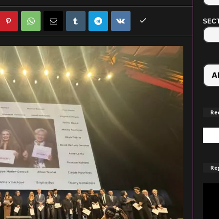
SECT
Re
Reg