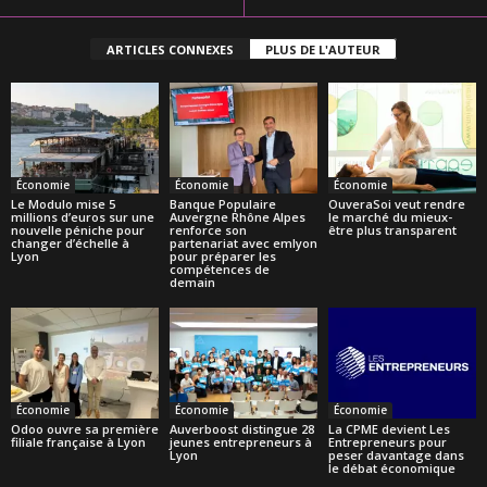
ARTICLES CONNEXES
PLUS DE L'AUTEUR
Économie
Économie
Économie
Le Modulo mise 5
Banque Populaire
OuveraSoi veut rendre
millions d’euros sur une
Auvergne Rhône Alpes
le marché du mieux-
nouvelle péniche pour
renforce son
être plus transparent
changer d’échelle à
partenariat avec emlyon
Lyon
pour préparer les
compétences de
demain
Économie
Économie
Économie
Odoo ouvre sa première
Auverboost distingue 28
La CPME devient Les
filiale française à Lyon
jeunes entrepreneurs à
Entrepreneurs pour
Lyon
peser davantage dans
le débat économique