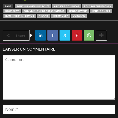
TAGS
AGNÈS PANNIER RUNACHER
ATELIERS BOURGEAT
BOLS DU THERMOMIX
BOURGEAT
COMMUNIQUÉ DE PRESSE NINCAR
HENDRIK WEHR
HENRI BOUGET
JEAN-PHILIPPE TERMOZ
NINCAR
THERMOMIX
VORWERK
Share
LAISSER UN COMMENTAIRE