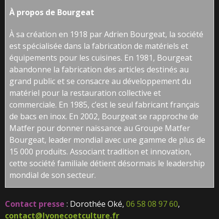
À propos de
Bourgeat
À sa création en 1918 par Adrien Bourgeat, la société
est spécialisée dans la fabrication de matériels et
équipements pour les cuisines. En 1981, Bourgeat
abandonne la fabrication des articles destinés au
grand public et se consacre au développement du
matériel pour la restauration collective et
commerciale. En 1985, c’est le seul fabricant français
de bacs en inox. En 2002, Bourgeat se rapproche de
Matfer pour donner naissance au Groupe Matfer
Bourgeat, leader mondial avec une gamme de plus de
15 000 produits. Associant tradition et innovation,
cette société familiale détient désormais le leadership
mondial de son secteur.
Contact presse
: Dorothée Oké,
06 58 08 97 60
,
contact@lyonecoetculture.fr