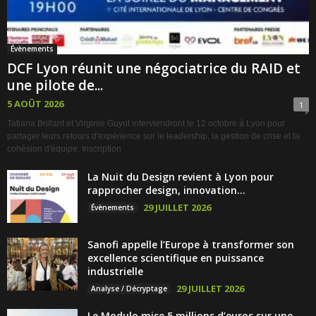
Évènements
DCF Lyon réunit une négociatrice du RAID et
une pilote de...
5 AOÛT 2026
1
Tatiana Brillant et Virginie Guyot interviendront le 12 octobre à Lyon pour
partager leurs retours d'expérience sur le leadership, la gestion de crise et la
cohésion d'équipe. Inscription
La Nuit du Design revient à Lyon pour
rapprocher design, innovation...
29 JUILLET 2026
Évènements
Sanofi appelle l’Europe à transformer son
excellence scientifique en puissance
industrielle
29 JUILLET 2026
Analyse / Décryptage
Le Modulo mise 5 millions d’euros sur une