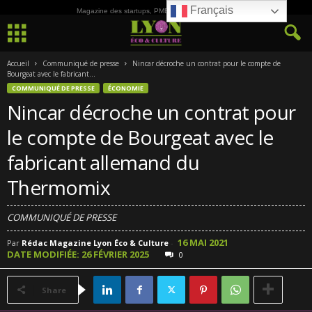
Français
Magazine des startups, PME, ETI et de la Culture
Accueil
Communiqué de presse
Nincar décroche un contrat pour le compte de
Bourgeat avec le fabricant...
COMMUNIQUÉ DE PRESSE
ÉCONOMIE
Nincar décroche un contrat pour
le compte de Bourgeat avec le
fabricant allemand du
Thermomix
COMMUNIQUÉ DE PRESSE
16 MAI 2021
Par
Rédac Magazine Lyon Éco & Culture
-
DATE MODIFIÉE: 26 FÉVRIER 2025
0
Share