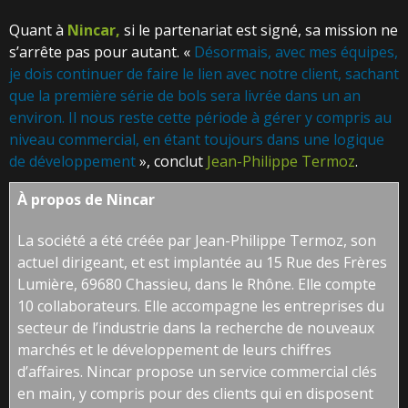
Quant à
Nincar,
si le partenariat est signé, sa mission ne
s’arrête pas pour autant. «
Désormais, avec mes équipes,
je dois continuer de faire le lien avec notre client, sachant
que la première série de bols sera livrée dans un an
environ. Il nous reste cette période à gérer y compris au
niveau commercial, en étant toujours dans une logique
de développement
», conclut
Jean-Philippe Termoz
.
À propos de
Nincar
La société a été créée par Jean-Philippe Termoz, son
actuel dirigeant, et est implantée au 15 Rue des Frères
Lumière, 69680 Chassieu, dans le Rhône. Elle compte
10 collaborateurs. Elle accompagne les entreprises du
secteur de l’industrie dans la recherche de nouveaux
marchés et le développement de leurs chiffres
d’affaires. Nincar propose un service commercial clés
en main, y compris pour des clients qui en disposent