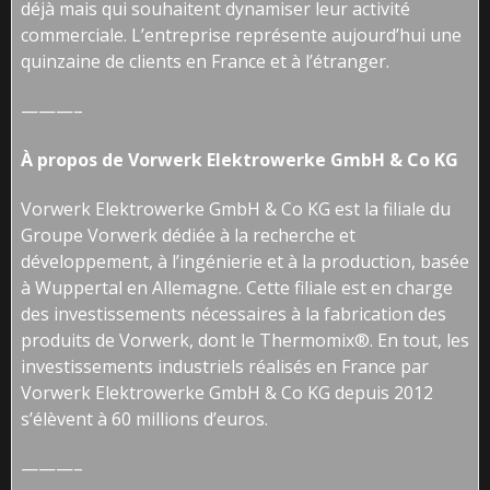
déjà mais qui souhaitent dynamiser leur activité
commerciale. L’entreprise représente aujourd’hui une
quinzaine de clients en France et à l’étranger.
———–
À propos de
Vorwerk Elektrowerke GmbH & Co KG
Vorwerk Elektrowerke GmbH & Co KG est la filiale du
Groupe Vorwerk dédiée à la recherche et
développement, à l’ingénierie et à la production, basée
à Wuppertal en Allemagne. Cette filiale est en charge
des investissements nécessaires à la fabrication des
produits de Vorwerk, dont le Thermomix®. En tout, les
investissements industriels réalisés en France par
Vorwerk Elektrowerke GmbH & Co KG depuis 2012
s’élèvent à 60 millions d’euros.
———–