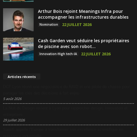
Arthur Bois rejoint Meanings Infra pour
accompagner les infrastructures durables
22 JUILLET 2026
Nomination
Cash Garden veut séduire les propriétaires
de piscine avec son robot...
22 JUILLET 2026
Innovation-High tech-IA
Articles récents
DCF Lyon réunit une négociatrice du RAID et une pilote de chasse pour
partager les clés des décisions à fort enjeu
5 août 2026
La Nuit du Design revient à Lyon pour rapprocher design, innovation et
entreprises
29 juillet 2026
Sanofi appelle l’Europe à transformer son excellence scientifique en
puissance industrielle