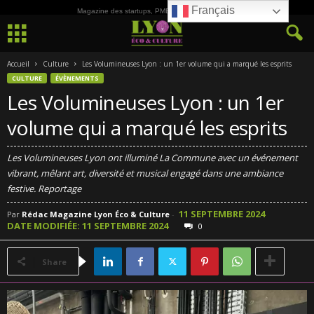
Français
Magazine des startups, PME, ETI et de la Culture
Accueil
Culture
Les Volumineuses Lyon : un 1er volume qui a marqué les esprits
CULTURE
ÉVÈNEMENTS
Les Volumineuses Lyon : un 1er
volume qui a marqué les esprits
Les Volumineuses Lyon ont illuminé La Commune avec un événement
vibrant, mêlant art, diversité et musical engagé dans une ambiance
festive. Reportage
11 SEPTEMBRE 2024
Par
Rédac Magazine Lyon Éco & Culture
-
DATE MODIFIÉE: 11 SEPTEMBRE 2024
0
Share