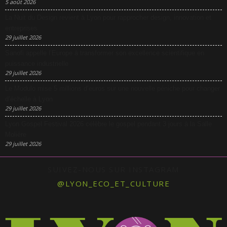
5 août 2026
La Nuit du Design revient à Lyon pour rapprocher design, innovation et
entreprises
29 juillet 2026
Sanofi appelle l’Europe à transformer son excellence scientifique en
puissance industrielle
29 juillet 2026
Le Modulo mise 5 millions d’euros sur une nouvelle péniche pour changer
d’échelle à Lyon
29 juillet 2026
Lyon Gospel Festival 2026 célèbre le gospel pendant 3 jours à la Salle
Molière
29 juillet 2026
SUIVEZ-NOUS SUR INSTAGRAM
@LYON_ECO_ET_CULTURE