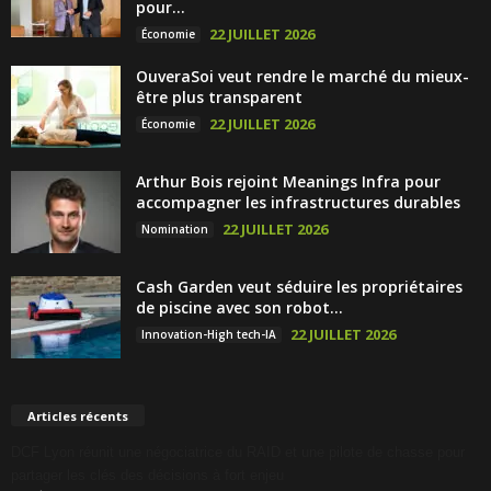
pour...
22 JUILLET 2026
Économie
OuveraSoi veut rendre le marché du mieux-
être plus transparent
22 JUILLET 2026
Économie
Arthur Bois rejoint Meanings Infra pour
accompagner les infrastructures durables
22 JUILLET 2026
Nomination
Cash Garden veut séduire les propriétaires
de piscine avec son robot...
22 JUILLET 2026
Innovation-High tech-IA
Articles récents
DCF Lyon réunit une négociatrice du RAID et une pilote de chasse pour
partager les clés des décisions à fort enjeu