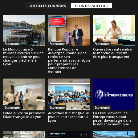
ARTICLES CONNEXES
PLUS DE L'AUTEUR
Économie
Économie
Économie
Le Modulo mise 5
Banque Populaire
OuveraSoi veut rendre
millions d’euros sur une
Auvergne Rhône Alpes
le marché du mieux-
nouvelle péniche pour
renforce son
être plus transparent
changer d’échelle à
partenariat avec emlyon
Lyon
pour préparer les
compétences de
demain
Économie
Économie
Économie
Odoo ouvre sa première
Auverboost distingue 28
La CPME devient Les
filiale française à Lyon
jeunes entrepreneurs à
Entrepreneurs pour
Lyon
peser davantage dans
le débat économique