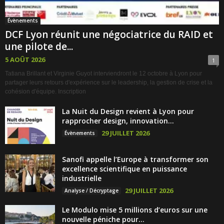
Évènements
DCF Lyon réunit une négociatrice du RAID et
une pilote de...
5 AOÛT 2026
1
Tatiana Brillant et Virginie Guyot interviendront le 12 octobre à Lyon pour
partager leurs retours d'expérience sur le leadership, la gestion de crise et la
cohésion d'équipe. Inscription
La Nuit du Design revient à Lyon pour
rapprocher design, innovation...
29 JUILLET 2026
Évènements
Sanofi appelle l’Europe à transformer son
excellence scientifique en puissance
industrielle
29 JUILLET 2026
Analyse / Décryptage
Le Modulo mise 5 millions d’euros sur une
nouvelle péniche pour...