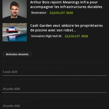
Arthur Bois rejoint Meanings Infra pour
accompagner les infrastructures durables
22 JUILLET 2026
Nomination
Cash Garden veut séduire les propriétaires
de piscine avec son robot...
22 JUILLET 2026
Innovation-High tech-IA
Articles récents
DCF Lyon réunit une négociatrice du RAID et une pilote de chasse pour
partager les clés des décisions à fort enjeu
5 août 2026
La Nuit du Design revient à Lyon pour rapprocher design, innovation et
entreprises
29 juillet 2026
Sanofi appelle l’Europe à transformer son excellence scientifique en
puissance industrielle
29 juillet 2026