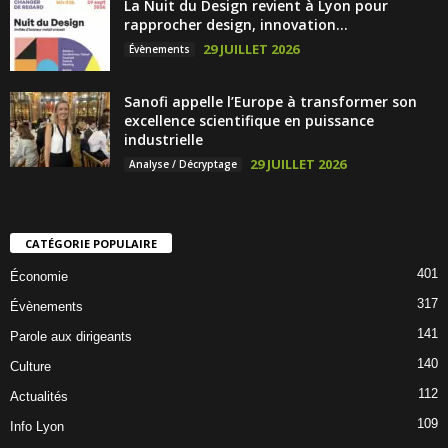
La Nuit du Design revient à Lyon pour
rapprocher design, innovation...
29 JUILLET 2026
Évènements
Sanofi appelle l’Europe à transformer son
excellence scientifique en puissance
industrielle
29 JUILLET 2026
Analyse / Décryptage
CATÉGORIE POPULAIRE
401
Économie
317
Évènements
141
Parole aux dirigeants
140
Culture
112
Actualités
109
Info Lyon