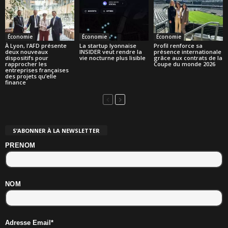
Économie
Économie
Économie
À Lyon, l’AFD présente
La startup lyonnaise
Profil renforce sa
deux nouveaux
INSIDER veut rendre la
présence internationale
dispositifs pour
vie nocturne plus lisible
grâce aux contrats de la
rapprocher les
Coupe du monde 2026
entreprises françaises
des projets qu’elle
finance
S’ABONNER À LA NEWSLETTER
PRENOM
NOM
Adresse Email*