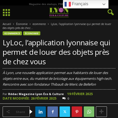
Français
Magazine des startups, PME, ETI et de la Culture
Accueil
Économie
ecommerce
LyLoc, l’application lyonnaise qui permet de louer
des objets près de chez...
ECOMMERCE
ÉCONOMIE
LyLoc, l’application lyonnaise qui
permet de louer des objets près
de chez vous
À Lyon, une nouvelle application permet aux habitants de louer des
objets entre eux, du matériel de bricolage aux équipements high-tech.
Rencontre avec son fondateur Thibault de Meric de Bellefon
19 FÉVRIER 2025
Par
Rédac Magazine Lyon Éco & Culture
-
DATE MODIFIÉE: 26 FÉVRIER 2025
0
Share