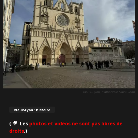
vieux-Lyon_Cathédrale Saint-Jean
Vieux-Lyon : histoire
(
🎥
Les
photos et vidéos ne sont pas libres de
droits
.)