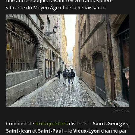
une autre époque, faisant revivre l’atmosphère
vibrante du Moyen Âge et de la Renaissance.
Vieux-Lyon
Composé de
trois quartiers
distincts –
Saint-Georges
,
Saint-Jean
et
Saint-Paul
– le
Vieux-Lyon
charme par