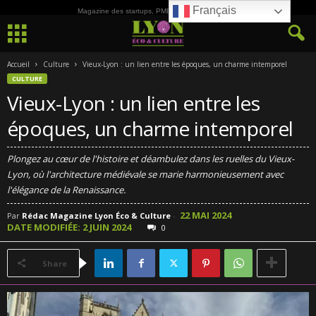
Français
Magazine des startups, PME, ETI et de la Culture
Accueil
Culture
Vieux-Lyon : un lien entre les époques, un charme intemporel
CULTURE
Vieux-Lyon : un lien entre les
époques, un charme intemporel
Plongez au cœur de l'histoire et déambulez dans les ruelles du Vieux-
Lyon, où l'architecture médiévale se marie harmonieusement avec
l'élégance de la Renaissance.
22 MAI 2024
Par
Rédac Magazine Lyon Éco & Culture
-
DATE MODIFIÉE: 2 JUIN 2024
0
Share