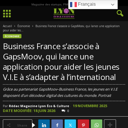
Français
Magazine des startups, PME, ETI et de la Culture
Accueil
Économie
Business France s’associe à GapsMoov, qui lance une application
pour aider les...
ÉCONOMIE
Business France s’associe à
GapsMoov, qui lance une
application pour aider les jeunes
V.I.E à s’adapter à l’international
Grâce au partenariat GapsMoov–Business France, les jeunes en V.I.E
disposent d’un décodeur digital des cultures du monde. Portrait
19 NOVEMBRE 2025
Par
Rédac Magazine Lyon Éco & Culture
-
DATE MODIFIÉE: 18 JUIN 2026
0
Share