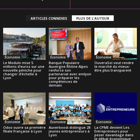
ARTICLES CONNEXES
PLUS DE L'AUTEUR
Économie
Économie
Économie
Le Modulo mise 5
Banque Populaire
OuveraSoi veut rendre
millions d’euros sur une
Auvergne Rhône Alpes
le marché du mieux-
nouvelle péniche pour
renforce son
être plus transparent
changer d’échelle à
partenariat avec emlyon
Lyon
pour préparer les
compétences de
demain
Économie
Économie
Économie
Odoo ouvre sa première
Auverboost distingue 28
La CPME devient Les
filiale française à Lyon
jeunes entrepreneurs à
Entrepreneurs pour
Lyon
peser davantage dans
le débat économique