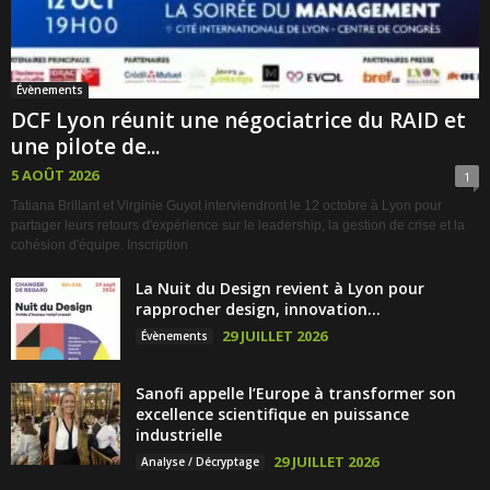
Évènements
DCF Lyon réunit une négociatrice du RAID et
une pilote de...
5 AOÛT 2026
1
Tatiana Brillant et Virginie Guyot interviendront le 12 octobre à Lyon pour
partager leurs retours d'expérience sur le leadership, la gestion de crise et la
cohésion d'équipe. Inscription
La Nuit du Design revient à Lyon pour
rapprocher design, innovation...
29 JUILLET 2026
Évènements
Sanofi appelle l’Europe à transformer son
excellence scientifique en puissance
industrielle
29 JUILLET 2026
Analyse / Décryptage