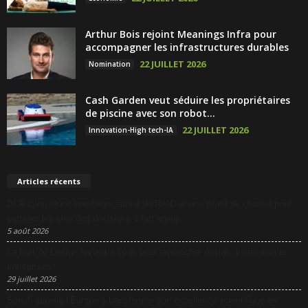
Arthur Bois rejoint Meanings Infra pour
accompagner les infrastructures durables
22 JUILLET 2026
Nomination
Cash Garden veut séduire les propriétaires
de piscine avec son robot...
22 JUILLET 2026
Innovation-High tech-IA
Articles récents
DCF Lyon réunit une négociatrice du RAID et une pilote de chasse pour
partager les clés des décisions à fort enjeu
5 août 2026
La Nuit du Design revient à Lyon pour rapprocher design, innovation et
entreprises
29 juillet 2026
Sanofi appelle l’Europe à transformer son excellence scientifique en