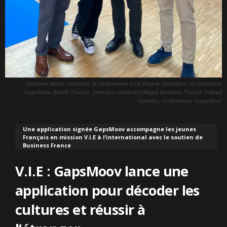
Stéphane Alisse, Directeur du programme V.I.E Virginie Deshayes, co-fondatrice
GapsMoov Benoît Trivulce, Directeur Général Délégué Business France Thibaut
Issindou, co-fondateur GapsMoov
Une application signée GapsMoov accompagne les jeunes
Français en mission V.I.E à l’international avec le soutien de
Business France
V.I.E : GapsMoov lance une
application pour décoder les
cultures et réussir à