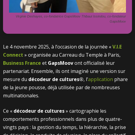
Virginie Deshayes, co-fondatrice GapsMoov Thibaut Issindou, co-fondateur
GapsMoov
Le 4 novembre 2025, à l’occasion de la journée «
V.I.E
Connect
» organisée au Carreau du Temple à Paris,
Business France
et
GapsMoov
ont officialisé leur
partenariat. Ensemble, ils ont imaginé une version sur
mesure du
décodeur de cultures®
, l’
application
phare
de la jeune pousse, déjà utilisée par de nombreuses
multinationales.
Ce «
décodeur de cultures
» cartographie les
comportements professionnels dans plus de quatre-
vingts pays : la gestion du temps, la hiérarchie, la prise