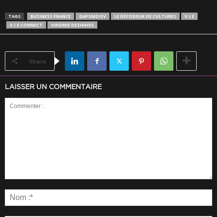
TAGS
BUSINESS FRANCE
GAPSMOOV
LE DÉCODEUR DE CULTURES
V.I.E
V.I.E CONNECT
VIRGINIE DESHAYES
Share
LAISSER UN COMMENTAIRE